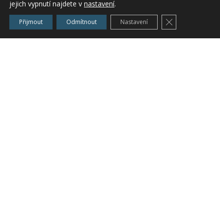
jejich vypnutí najdete v
nastavení
.
zbytky (větve a vršky stromů ponechané v
Zavřít cookie l
lese a
odpady
ze zpracování
dřeva
, např.
Přijmout
Odmítnout
Nastavení
kůra, odřezky, piliny atd.),
odpady
vytvářené konzumní společností
(vytříděné frakce spalitelných a biologicky
odbouratelných komunálních a
průmyslových
odpadů
, možnost dalšího
zpracování na TAP – tuhá alternativní
paliva, REF, PDB, RDF)
Zařazeno v
Novinky