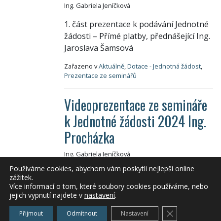
Ing. Gabriela Jeníčková
1. část prezentace k podávání Jednotné
žádosti – Přímé platby, přednášející Ing.
Jaroslava Šamsová
Zařazeno v
Aktuálně
,
Dotace - Jednotná žádost
,
Prezentace ze seminářů
Videoprezentace ze semináře
k Jednotné žádosti 2024 Ing.
Procházka
Ing. Gabriela Jeníčková
Používáme cookies, abychom vám poskytli nejlepší online
Rady a porady k podání Jednotné
zážitek.
žádosti RO SZIF Praha
Více informací o tom, které soubory cookies používáme, nebo
jejich vypnutí najdete v
nastavení
.
Zařazeno v
Akce a semináře
,
Aktuálně
,
Dotace -
Zavřít cookie l
Jednotná žádost
,
Prezentace ze seminářů
Přijmout
Odmítnout
Nastavení