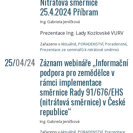
Nitrátová směrnice
25.4.2024 Příbram
Ing. Gabriela Jeníčková
Prezentace Ing. Lady Kozlovské VURV
Zařazeno v
Aktuálně
,
PORADENSTVÍ
,
Poradenství
,
Prezentace ze seminářů k nitrátové směrnici
25/
04/24
Záznam webináře „Informační
podpora pro zemědělce v
rámci implementace
směrnice Rady 91/676/EHS
(nitrátová směrnice) v České
republice“
Ing. Gabriela Jeníčková
Zařazeno v
Aktuálně
,
PORADENSTVÍ
,
Prezentace