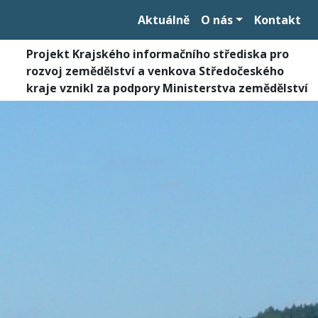
Aktuálně
O nás
Kontakt
Projekt Krajského informačního střediska pro
rozvoj zemědělství a venkova Středočeského
kraje vznikl za podpory Ministerstva zemědělství