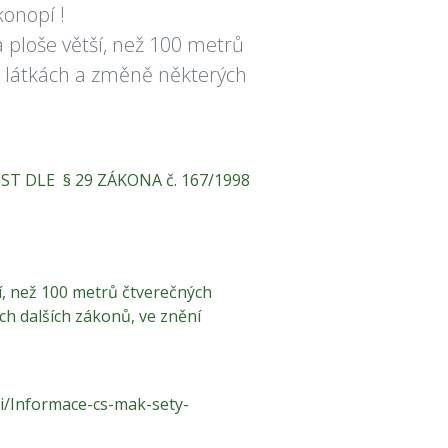
konopí !
 ploše větší, než 100 metrů
h látkách a změně některých
 DLE § 29 ZÁKONA č. 167/1998
í, než 100 metrů čtverečných
ch dalších zákonů, ve znění
i/Informace-cs-mak-sety-