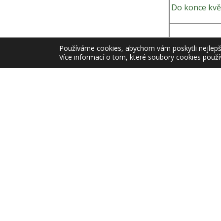
Do konce kvě
V průběhu ve
Používáme cookies, abychom vám poskytli nejlepší 
Více informací o tom, které soubory cookies použí
Do konce pro
Datum posledn