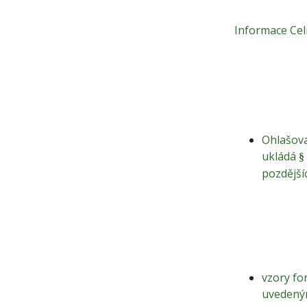
Informace Cel
Ohlašova
ukládá
§
pozdější
vzory fo
uvedeným