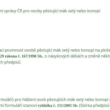
ní správy ČR pro osoby pěstující mák setý nebo konopí
cí povinnost osobě pěstující mák setý nebo konopí na ploše
, o návykových látkách a změně někt
 29 zákona č. 167/1998 Sb.
ch předpisů
rmulářů pro hlášení osob pěstujících mák setý nebo konopí 
i formuláři stanoví
(Sbírka předpisů
vyhláška č. 151/2005 Sb.