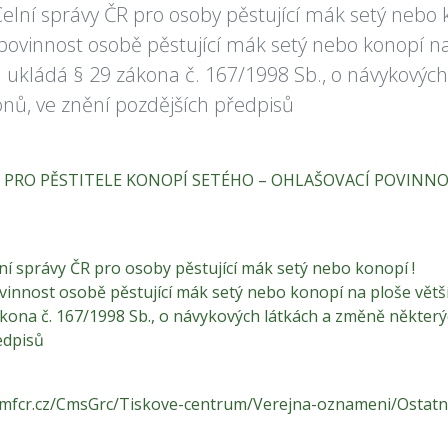
elní správy ČR pro osoby pěstující mák setý nebo 
povinnost osobě pěstující mák setý nebo konopí na
 ukládá § 29 zákona č. 167/1998 Sb., o návykovýc
onů, ve znění pozdějších předpisů
PRO PĚSTITELE KONOPÍ SETÉHO – OHLAŠOVACÍ POVINNOST
ní správy ČR pro osoby pěstující mák setý nebo konopí !
vinnost osobě pěstující mák setý nebo konopí na ploše větš
ákona č. 167/1998 Sb., o návykových látkách a změně některý
edpisů
.mfcr.cz/CmsGrc/Tiskove-centrum/Verejna-oznameni/Ostatn