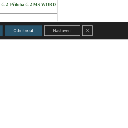
 č. 2
Příloha č. 2 MS WORD
 č. 4
Příloha č. 4 MS WORD
Zavřít cookie lištu G
Odmítnout
Nastavení
 č. 6
Příloha č. 6 MS WORD