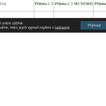
tna
Příloha č. 1
Příloha č. 1 MS WORD
Příloha
getace a sklizně
Příloha č. 3
Příloha č. 3 MS WORD
Příloha
online zážitek.
Přijmout
váme, nebo jejich vypnutí najdete v
nastavení
.
since
Příloha č. 5
Příloha č. 5 MS WORD
Příloha
í aktualizace: 17.3.2006