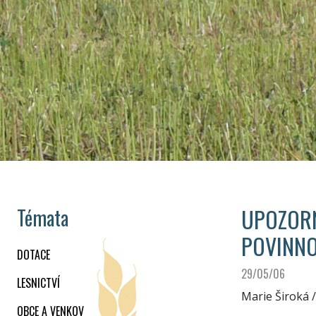
UPOZORN
Témata
POVINNOS
DOTACE
29/05/06
LESNICTVÍ
Marie Široká
/
OBCE A VENKOV