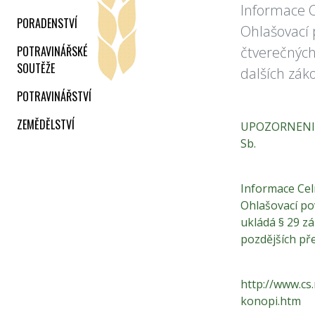
Informace C
PORADENSTVÍ
Ohlašovací 
POTRAVINÁŘSKÉ
čtverečných
SOUTĚŽE
dalších zák
POTRAVINÁŘSTVÍ
ZEMĚDĚLSTVÍ
UPOZORNENI 
Sb.
Informace Cel
Ohlašovací po
ukládá § 29 z
pozdějších př
http://www.cs
konopi.htm