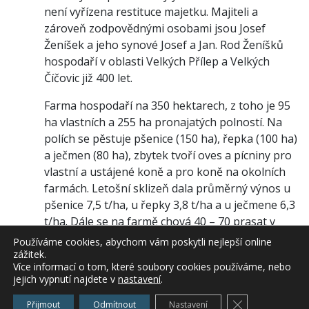
není vyřízena restituce majetku. Majiteli a
zároveň zodpovědnými osobami jsou Josef
Ženíšek a jeho synové Josef a Jan. Rod Ženíšků
hospodaří v oblasti Velkých Přílep a Velkých
Číčovic již 400 let.
Farma hospodaří na 350 hektarech, z toho je 95
ha vlastních a 255 ha pronajatých polností. Na
polích se pěstuje pšenice (150 ha), řepka (100 ha)
a ječmen (80 ha), zbytek tvoří oves a pícniny pro
vlastní a ustájené koně a pro koně na okolních
farmách. Letošní sklizeň dala průměrný výnos u
pšenice 7,5 t/ha, u řepky 3,8 t/ha a u ječmene 6,3
t/ha. Dále se na farmě chová 40 – 70 prasat v
uzavřeném chovu, prasata se prodávají na místní
Používáme cookies, abychom vám poskytli nejlepší online
malá jatka.
zážitek.
Více informací o tom, které soubory cookies používáme, nebo
jejich vypnutí najdete v
nastavení
.
Počet zaměstnanců na farmě je 5 ve žních a dva
až tři po zbytek roku. Do budoucna chtějí otec a
Zavřít cookie l
Přijmout
Odmítnout
Nastavení