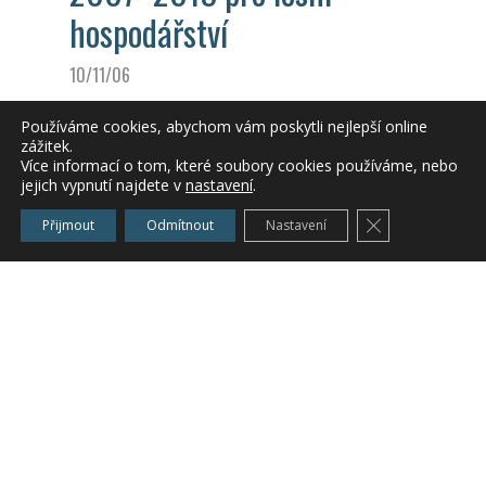
hospodářství
10/11/06
Ing. Michal Bratršovský
/
KIS Vysočina
Používáme cookies, abychom vám poskytli nejlepší online
zážitek.
dotace 2007 – 2013
Více informací o tom, které soubory cookies používáme, nebo
jejich vypnutí najdete v
nastavení
.
Zavřít cookie l
Přijmout
Odmítnout
Nastavení
priloha
Zařazeno v
Novinky a akce
Copyright 2026 Krajské informační středisko Středočeského kraje, o.p.s.
|
e-FRACTAL s.r.o.