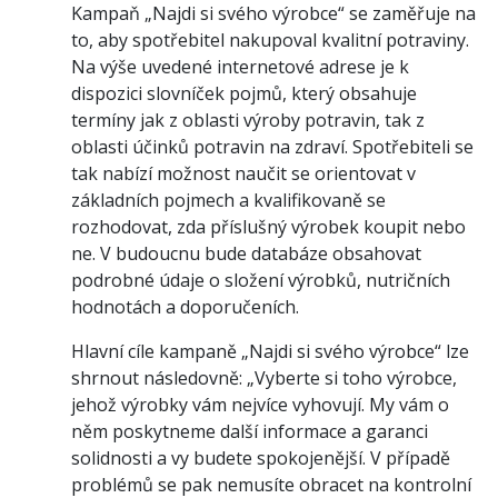
Kampaň „Najdi si svého výrobce“ se zaměřuje na
to, aby spotřebitel nakupoval kvalitní potraviny.
Na výše uvedené internetové adrese je k
dispozici slovníček pojmů, který obsahuje
termíny jak z oblasti výroby potravin, tak z
oblasti účinků potravin na zdraví. Spotřebiteli se
tak nabízí možnost naučit se orientovat v
základních pojmech a kvalifikovaně se
rozhodovat, zda příslušný výrobek koupit nebo
ne. V budoucnu bude databáze obsahovat
podrobné údaje o složení výrobků, nutričních
hodnotách a doporučeních.
Hlavní cíle kampaně „Najdi si svého výrobce“ lze
shrnout následovně: „Vyberte si toho výrobce,
jehož výrobky vám nejvíce vyhovují. My vám o
něm poskytneme další informace a garanci
solidnosti a vy budete spokojenější. V případě
problémů se pak nemusíte obracet na kontrolní