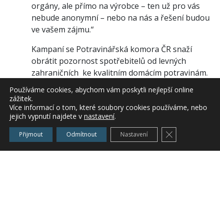
orgány, ale přímo na výrobce – ten už pro vás
nebude anonymní – nebo na nás a řešení budou
ve vašem zájmu.“
Kampaní se Potravinářská komora ČR snaží
obrátit pozornost spotřebitelů od levných
zahraničních ke kvalitním domácím potravinám.
Komora nechce vytvářet povědomí, že levný
Používáme cookies, abychom vám poskytli nejlepší online
výrobek je automaticky špatný. Spíše chce
zážitek.
kupující podporovat ve výběru domácích
Více informací o tom, které soubory cookies používáme, nebo
jejich vypnutí najdete v
nastavení
.
potravinářských výrobků, které nesou jasnou
identifikaci svých výrobců. Dá se předpokládat, že
Zavřít cookie l
Přijmout
Odmítnout
Nastavení
se k těmto výrobkům bude spotřebitel s větší
pravděpodobností vracet. Zpracovaná databáze
proto obsahuje i odkazy na internetové stránky
výrobců. Součástí projektu je odborné
poradenství: zákazník má možnost
prostřednictvím internetu pokládat dotazy
odborníkům na potravinářství, zdravotnictví a