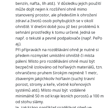
benzín, nafta., líh atd.). V důsledku jejich použití
může dojít nejen k rozšíření ohně mimo
stanovený prostor, ale především k ohrožení
zdraví a životů osob pohybujících se v okolí
ohniště. V dnešní době jsou již bez problémů k
sehnání prostředky k tomu určené. Jedná se
např. o tekuté a pevné podpalovače (např. PePo
aj.).
Při přípravách na rozdělávání ohně je nutné si
předem rozmyslet umístění ohniště či místa
pálení. Místo pro rozdělávání ohně musí být
bezpečně izolováno od hořlavých materiálů, tzn.
ohraničeno pruhem širokým nejméně 1 metr,
zbaveným jakýchkoliv hořlavin (suchý travní
porost, stromy a keře, včetně kořenových
systémů atd.). Místo musí být vzdálené
minimálně 50 m od kraje lesních porostů a 100 m
od stohu slámy.
Je zakázáno například rozdělávat oheň ve