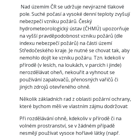
Nad územím ČR se udržuje nevýrazné tlakové
pole. Suché počasí a vysoké denní teploty zvyšují
nebezpečí vzniku požárů. Český
hydrometeorologický ústav (ČHMÚ) upozorňuje
na vyšší pravděpodobnost vzniku požárů (dle
indexu nebezpečí požárů) na části území
Středočeského kraje. Je nutné se chovat tak, aby
nemohlo dojít ke vzniku požáru. Tzn. kdekoli v
přírodě (v lesích, na loukách, v parcích i jinde)
nerozdělávat oheň, nekouřit a vyhnout se
používání zapalovačů, přenosných vařičů či
jiných zdrojů otevřeného ohně.
Několik základních rad z oblasti požární ochrany,
které bychom měli ve vlastním zájmu dodržovat:
Při rozdělávání ohně, kdekoliv v přírodě či na
volném prostranství, se v žádném případě
nesmějí používat vysoce hořlavé látky (např.