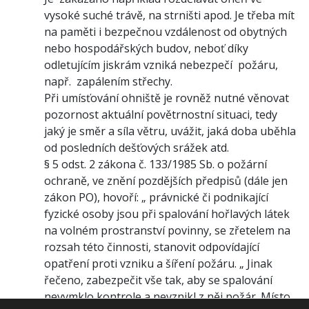
vysoké suché trávě, na strništi apod. Je třeba mít
na paměti i bezpečnou vzdálenost od obytných
nebo hospodářských budov, neboť díky
odletujícím jiskrám vzniká nebezpečí požáru,
např. zapálením střechy.
Při umísťování ohniště je rovněž nutné věnovat
pozornost aktuální povětrnostní situaci, tedy
jaký je směr a síla větru, uvážit, jaká doba uběhla
od posledních dešťových srážek atd.
§ 5 odst. 2 zákona č. 133/1985 Sb. o požární
ochraně, ve znění pozdějších předpisů (dále jen
zákon PO), hovoří: „ právnické či podnikající
fyzické osoby jsou při spalování hořlavých látek
na volném prostranství povinny, se zřetelem na
rozsah této činnosti, stanovit odpovídající
opatření proti vzniku a šíření požáru. „ Jinak
řečeno, zabezpečit vše tak, aby se spalování
nevymklo kontrole a nevznikl z něj požár. Místo