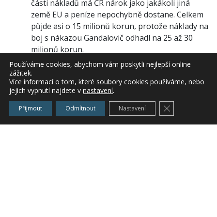
části nákladů má ČR nárok jako jakákoli jiná
země EU a peníze nepochybně dostane. Celkem
půjde asi o 15 milionů korun, protože náklady na
boj s nákazou Gandalovič odhadl na 25 až 30
milionů korun.
Používáme cookies, abychom vám poskytli nejlepší online
Další pomoc však Češi od unie zřejmě žádat
zážitek.
nebudou. Podle ministra zemědělství by se tak
Více informací o tom, které soubory cookies používáme, nebo
jejich vypnutí najdete v
nastavení
.
stalo jen v případě, že by některá z evropských
zemí uzavřela svůj trh pro české drůbeží maso.
Zavřít cookie l
Přijmout
Odmítnout
Nastavení
To se zatím nestalo. Z rozhodnutí komise je
zatím zakázán vývoz nezpracovaného drůbežího
masa jen z regionu, kde byla nalezena ohniska
ptačí chřipky. Zbytku republiky se žádná
omezení netýkají.
Autor: fia
Zařazeno v
Živočišná výroba