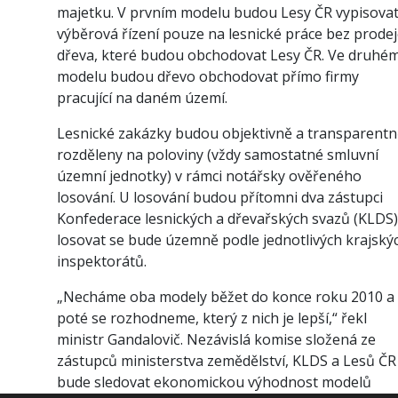
majetku. V prvním modelu budou Lesy ČR vypisova
výběrová řízení pouze na lesnické práce bez prode
dřeva, které budou obchodovat Lesy ČR. Ve druhé
modelu budou dřevo obchodovat přímo firmy
pracující na daném území.
Lesnické zakázky budou objektivně a transparentn
rozděleny na poloviny (vždy samostatné smluvní
územní jednotky) v rámci notářsky ověřeného
losování. U losování budou přítomni dva zástupci
Konfederace lesnických a dřevařských svazů (KLDS)
losovat se bude územně podle jednotlivých krajský
inspektorátů.
„Necháme oba modely běžet do konce roku 2010 a
poté se rozhodneme, který z nich je lepší,“ řekl
ministr Gandalovič. Nezávislá komise složená ze
zástupců ministerstva zemědělství, KLDS a Lesů ČR
bude sledovat ekonomickou výhodnost modelů