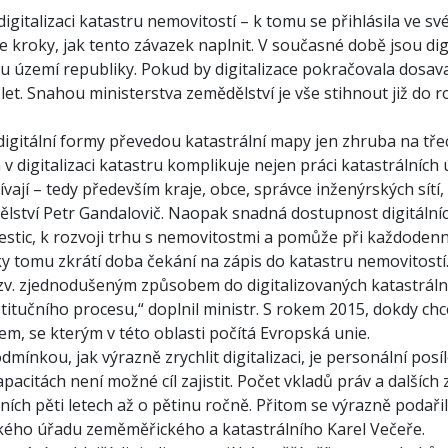
 digitalizaci katastru nemovitostí – k tomu se přihlásila ve
e kroky, jak tento závazek naplnit. V současné době jsou di
u území republiky. Pokud by digitalizace pokračovala dosa
 let. Snahou ministerstva zemědělství je vše stihnout již do 
digitální formy převedou katastrální mapy jen zhruba na tře
 digitalizaci katastru komplikuje nejen práci katastrálních 
ívají – tedy především kraje, obce, správce inženýrských sítí, r
ělství Petr Gandalovič. Naopak snadná dostupnost digitální
estic, k rozvoji trhu s nemovitostmi a pomůže při každodenn
ky tomu zkrátí doba čekání na zápis do katastru nemovitostí
zv. zjednodušeným způsobem do digitalizovaných katastráln
itučního procesu,“ doplnil ministr. S rokem 2015, dokdy chc
em, se kterým v této oblasti počítá Evropská unie.
ínkou, jak výrazně zrychlit digitalizaci, je personální posíl
acitách není možné cíl zajistit. Počet vkladů práv a dalších
ních pěti letech až o pětinu ročně. Přitom se výrazně podařilo
ého úřadu zeměměřického a katastrálního Karel Večeře.