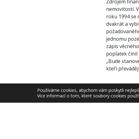
Zdrojem financ
nemovitostí. 
roku 1994 se 
dvakrát a vyb
požadovaného 
jednomu pozem
zápis věcného
poplatek činil
„Bude stanove
kteří převáděj
Používáme cookies, abychom vám poskytli nejlepší 
Mgr. Ilona Ch
Více informací o tom, které soubory cookies použí
Ředitelka od
Zařazeno v
Aktuá