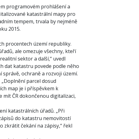
 svém programovém prohlášení a
gitalizované katastrální mapy pro
vadním tempem, trvala by nejméně
roku 2015.
ch procentech území republiky.
úřadů, ale omezuje všechny, kteří
ealitní sektor a další,“ uvedl
ch dat katastru povede podle něho
í správě, ochraně a rozvoji území.
. „Doplnění parcel dosud
ích map je i příspěvkem k
e mít ČR dokončenou digitalizaci,
ení katastrálních úřadů. „Při
 zápisů do katastru nemovitostí
 zkrátit čekání na zápisy,“ řekl