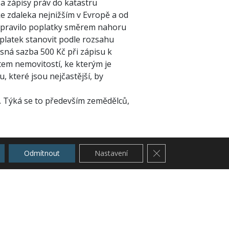
 za zápisy práv do katastru
ke zdaleka nejnižším v Evropě a od
 upravilo poplatky směrem nahoru
platek stanovit podle rozsahu
ná sazba 500 Kč při zápisu k
em nemovitostí, ke kterým je
které jsou nejčastější, by
. Týká se to především zemědělců,
Zavřít cookie lištu G
Odmítnout
Nastavení