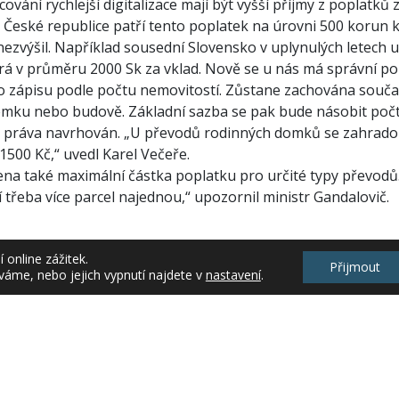
ování rychlejší digitalizace mají být vyšší příjmy z poplatků
V České republice patří tento poplatek na úrovni 500 korun 
nezvýšil. Například sousední Slovensko v uplynulých letech
írá v průměru 2000 Sk za vklad. Nově se u nás má správní po
zápisu podle počtu nemovitostí. Zůstane zachována součas
ku nebo budově. Základní sazba se pak bude násobit počt
 práva navrhován. „U převodů rodinných domků se zahradou, 
 1500 Kč,“ uvedl Karel Večeře.
na také maximální částka poplatku pro určité typy převodů
í třeba více parcel najednou,“ upozornil ministr Gandalovič.
online zážitek.
alupská
Přijmout
váme, nebo jejich vypnutí najdete v
nastavení
.
boru komunikace
lně