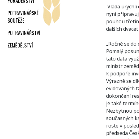
PORADENSTVÍ
Vláda urychlí
POTRAVINÁŘSKÉ
nyní připravuj
SOUTĚŽE
pouhou třetin
dalších dvacet
POTRAVINÁŘSTVÍ
„Ročně se do 
ZEMĚDĚLSTVÍ
Pomalý posun v
tato data využ
ministr zeměd
k podpoře inv
Výrazně se dí
evidovaných t
dokončení rest
je také termín
Nezbytnou podm
současných kap
roste v posled
předseda Česk