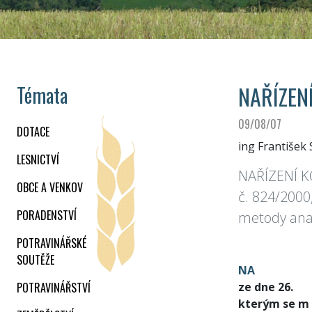
NAŘÍZENÍ
Témata
09/08/07
DOTACE
ing František 
LESNICTVÍ
NAŘÍZENÍ KO
OBCE A VENKOV
č. 824/2000
PORADENSTVÍ
metody anal
POTRAVINÁŘSKÉ
SOUTĚŽE
NA
POTRAVINÁŘSTVÍ
ze dne 26.
kterým se m