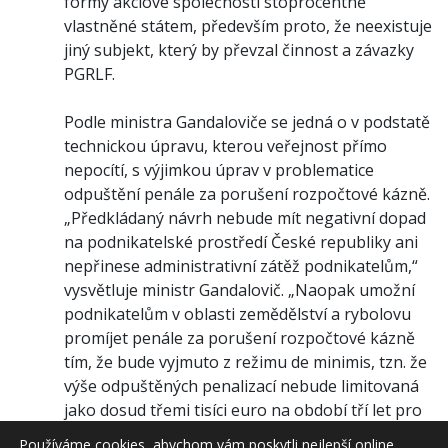
formy akciové společnosti stoprocentně
vlastněné státem, především proto, že neexistuje
jiný subjekt, který by převzal činnost a závazky
PGRLF.
Podle ministra Gandaloviče se jedná o v podstatě
technickou úpravu, kterou veřejnost přímo
nepocítí, s výjimkou úprav v problematice
odpuštění penále za porušení rozpočtové kázně.
„Předkládaný návrh nebude mít negativní dopad
na podnikatelské prostředí České republiky ani
nepřinese administrativní zátěž podnikatelům,“
vysvětluje ministr Gandalovič. „Naopak umožní
podnikatelům v oblasti zemědělství a rybolovu
promíjet penále za porušení rozpočtové kázně
tím, že bude vyjmuto z režimu de minimis, tzn. že
výše odpuštěných penalizací nebude limitovaná
jako dosud třemi tisíci euro na období tří let pro
jednoho příjemce.“
Používáme cookies, abychom vám poskytli nejlepší online