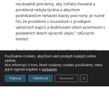
nezávadné potraviny, aby zvířata chovaná a
porážená nebyla týrána a abychom
podnikatelům neházeli klacky pod nohy. Je nutné
říci, že problémů v souvislosti s prodejem
vánočních kaprů a dodržování všech povinností v
posledních letech výrazně ubylo,“ zdůraznil
ministr.
Prodejce má povinnost zajistit prodejní místo
Používáme cookies, abychom vám poskytli nejlepší online
tak, aby odpovídalo vyhlášce č. 375/2003 Sb., to
zážitek.
znamená, že prodejní místo musí být vybaveno
Více informací o tom, které soubory cookies používáme, nebo
váhami a prodejním pultem s omyvatelnou a
jejich vypnutí najdete v
nastavení
.
dobře čistitelnou pracovní deskou s vyvýšenými
Zavřít cookie l
Přijmout
Odmítnout
Nastavení
okraji; dále dostatečně velkými káděmi na
uchování živých ryb v souladu s požadavky na
pohodu zvířat a jejich ochranu před týráním.
Musí zajistit dostatek čerstvé vody, která musí
protékat a tím vodu provzdušňovat a kádě