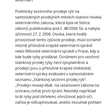
veterináři.
Podmínky sezónního prodeje ryb na
samostatných prodejních místech stanoví novela
veterinárního zákona, která byla ve Sbírce
zákonů publikována pod č. 48/2006 Sb. a nabyla
účinnosti 27. 2. 2006. Osoba, která hodlá
provozovat tento způsob prodeje, musí oznámit
místně příslušné krajské veterinární správě
nebo Městské veterinární správě v Praze, kdy a
kde bude ryby prodávat. Oznámení pro sezónní
stánkový prodej ryby není zpoplatněno a
prodejci jsou u příslušné krajské (městské)
veterinární správy evidováni v samostatném
seznamu „Stánkový sezónní prodej ryb“.
„Prodejci musejí dbát na ustanovení zákona na
ochranu zvířat proti týrání. Nesmějí například
brát ryby pod skřelemi, ohrožovat jejich oči,
zaživa je odšupinovávat, anebo zkoumat pohlaví