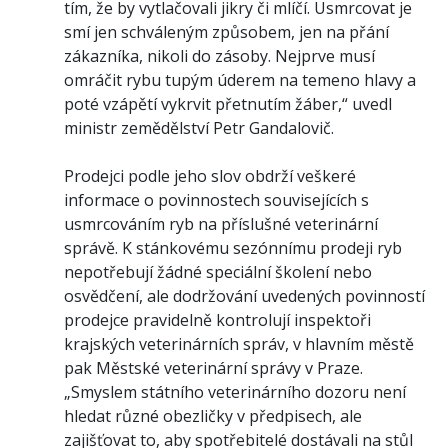
tím, že by vytlačovali jikry či mlíčí. Usmrcovat je
smí jen schváleným způsobem, jen na přání
zákazníka, nikoli do zásoby. Nejprve musí
omráčit rybu tupým úderem na temeno hlavy a
poté vzápětí vykrvit přetnutím žáber,“ uvedl
ministr zemědělství Petr Gandalovič.
Prodejci podle jeho slov obdrží veškeré
informace o povinnostech souvisejících s
usmrcováním ryb na příslušné veterinární
správě. K stánkovému sezónnímu prodeji ryb
nepotřebují žádné speciální školení nebo
osvědčení, ale dodržování uvedených povinností
prodejce pravidelně kontrolují inspektoři
krajských veterinárních správ, v hlavním městě
pak Městské veterinární správy v Praze.
„Smyslem státního veterinárního dozoru není
hledat různé obezličky v předpisech, ale
zajišťovat to, aby spotřebitelé dostávali na stůl