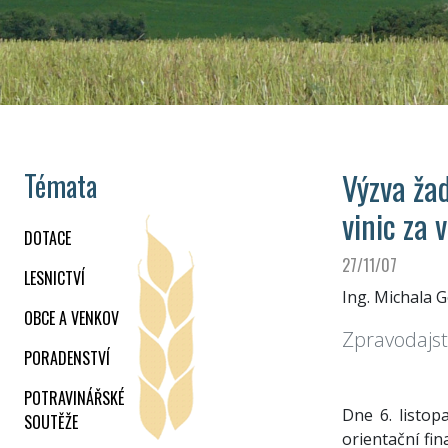
Výzva ža
Témata
vinic za
DOTACE
27/11/07
LESNICTVÍ
Ing. Michala 
OBCE A VENKOV
Zpravodajst
PORADENSTVÍ
POTRAVINÁŘSKÉ
Dne 6. listo
SOUTĚŽE
orientační fin