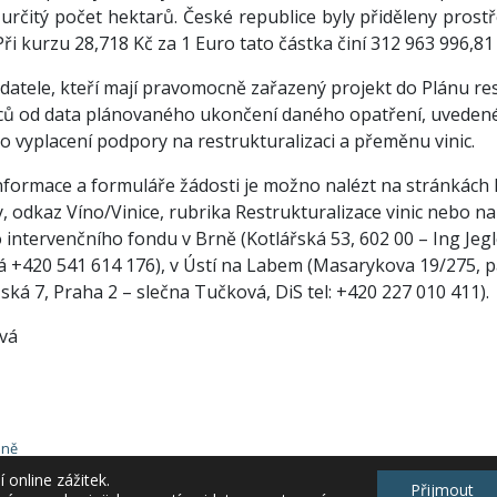
určitý počet hektarů. České republice byly přiděleny prost
ři kurzu 28,718 Kč za 1 Euro tato částka činí 312 963 996,81 
datele, kteří mají pravomocně zařazený projekt do Plánu res
ců od data plánovaného ukončení daného opatření, uveden
o vyplacení podpory na restrukturalizaci a přeměnu vinic.
nformace a formuláře žádosti je možno nalézt na stránkác
 odkaz Víno/Vinice, rubrika Restrukturalizace vinic nebo n
intervenčního fondu v Brně (Kotlářská 53, 602 00 – Ing Jegl
á +420 541 614 176), v Ústí na Labem (Masarykova 19/275, pa
zská 7, Praha 2 – slečna Tučková, DiS tel: +420 227 010 411).
ová
lně
online zážitek.
Přijmout