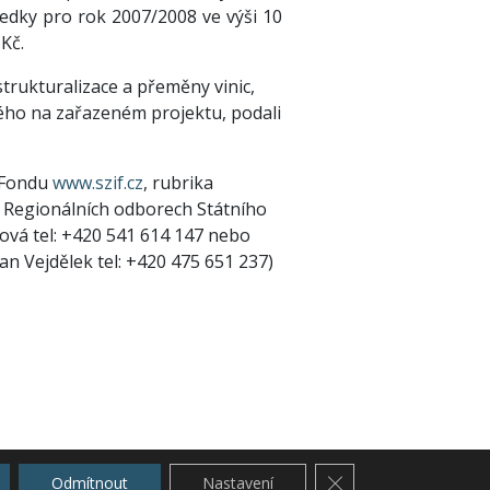
ředky pro rok 2007/2008 ve výši 10
Kč.
trukturalizace a přeměny vinic,
ého na zařazeném projektu, podali
h Fondu
www.szif.cz
, rubrika
a Regionálních odborech Státního
ová tel: +420 541 614 147 nebo
n Vejdělek tel: +420 475 651 237)
Zavřít cookie lištu G
Odmítnout
Nastavení