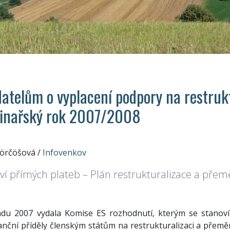
datelům o vyplacení podpory na restruk
 vinařský rok 2007/2008
Görčöšová
/
Infovenkov
ví přímých plateb – Plán restrukturalizace a přemě
padu 2007 vydala Komise ES rozhodnutí, kterým se stano
anční příděly členským státům na restrukturalizaci a přeměn