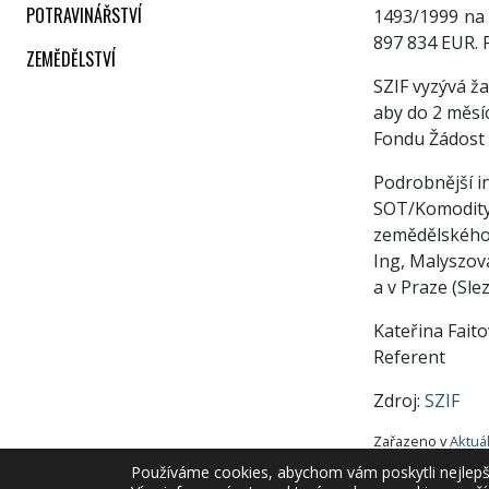
POTRAVINÁŘSTVÍ
1493/1999 na 
897 834 EUR. P
ZEMĚDĚLSTVÍ
SZIF vyzývá ža
aby do 2 měsí
Fondu Žádost 
Podrobnější i
SOT/Komodity,
zemědělského 
Ing, Malyszov
a v Praze (Sle
Kateřina Fait
Referent
Zdroj:
SZIF
Zařazeno v
Aktuá
Používáme cookies, abychom vám poskytli nejlepší 