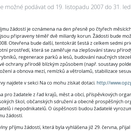
e možné podávat od 19. listopadu 2007 do 31. le
íjmu žádostí je oznámena na den přesně po čtyřech měsících 
jsou připraveny téměř dvě miliardy korun. Žádosti bude mož
008. Otevřena bude další, tentokrát šestá z celkem sedmi pr
tní prostředí, která se zaměřuje na zlepšování stavu přírody
ybníků, regenerace parků a lesů, budování naučných steze
é ochrany přírodě blízkým způsobem (např. soustavy pold
ložení a obnova mezí, remízků a větrolamů, stabilizace sesu
ýzvy najdete v sekci Na co mohu získat dotaci.
http://www.opzp
a pro žadatele z řad krajů, měst a obcí, příspěvkových organ
ysokých škol, občanských sdružení a obecně prospěšných orga
atelů i nepodnikatelů. O úspěšnosti budou žadatelé vyrozum
mu žádostí.
lny příjmu žádostí, která byla vyhlášena již 29. června, přijal