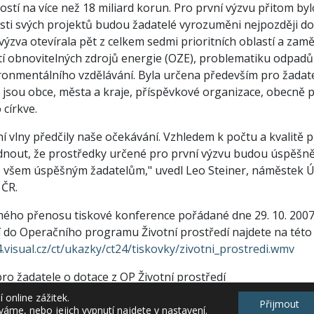
stí na více než 18 miliard korun. Pro první výzvu přitom byl
sti svých projektů budou žadatelé vyrozuměni nejpozději do
 výzva otevírala pět z celkem sedmi prioritních oblastí a za
tí obnovitelných zdrojů energie (OZE), problematiku odpadů 
onmentálního vzdělávání. Byla určena především pro žadate
o jsou obce, města a kraje, příspěvkové organizace, obecně
církve.
í vlny předčily naše očekávání. Vzhledem k počtu a kvalitě př
nout, že prostředky určené pro první výzvu budou úspěšn
ce všem úspěšným žadatelům," uvedl Leo Steiner, náměstek 
 ČR.
ého přenosu tiskové konference pořádané dne 29. 10. 2007 k
í do Operačního programu Životní prostředí najdete na tét
.visual.cz/ct/ukazky/ct24/tiskovky/zivotni_prostredi.wmv
ro žadatele o dotace z OP Životní prostředí
ivotního prostředí uvedl 3. září 2007 do ostrého provozu cal
online zážitek.
Přijmout
tace v případě nejasností při podávání žádostí. Profesionál
váme, nebo jejich vypnutí najdete v
nastavení
.