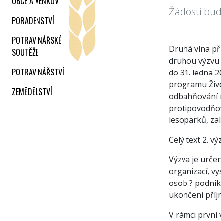
OBCE A VENKOV
Žádosti bud
PORADENSTVÍ
POTRAVINÁŘSKÉ
Druhá vlna př
SOUTĚŽE
druhou výzvu 
POTRAVINÁŘSTVÍ
do 31. ledna 2
programu Živo
ZEMĚDĚLSTVÍ
odbahňování r
protipovodňov
lesoparků, za
Celý text 2. v
Výzva je určen
organizací, v
osob ? podnik
ukončení příj
V rámci první v