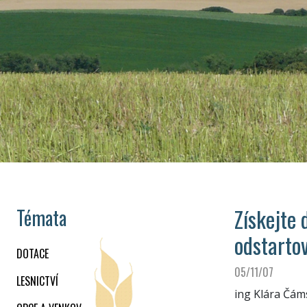
Získejte 
Témata
odstarto
DOTACE
05/11/07
LESNICTVÍ
ing Klára Čám