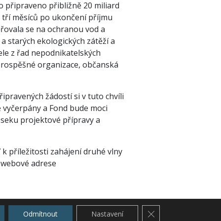
o připraveno přibližně 20 miliard
 tří měsíců po ukončení příjmu
měřovala se na ochranou vod a
a starých ekologických zátěží a
le z řad nepodnikatelských
 prospěšné organizace, občanská
ipravených žádostí si v tuto chvíli
ě vyčerpány a Fond bude moci
Úseku projektové přípravy a
 příležitosti zahájení druhé vlny
o webové adrese
l centrum, které bude pomáhat
Zavřít cookie lištu G
Odmítnout
Nastavení
ně vyškolení pracovníci poradí a