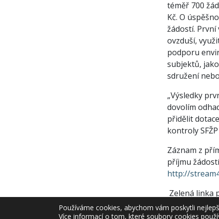
téměř 700 žádo
Kč. O úspěšno
žádostí. První
ovzduší, využi
podporu envir
subjektů, jak
sdružení nebo 
„Výsledky prvn
dovolím odhad
přidělit dota
kontroly SFŽP
Záznam z přím
příjmu žádost
http://stream4
Zelená linka p
Státní fond ž
Používáme cookies, abychom vám poskytli nejlepší 
žadatelům o do
Více informací o tom, které soubory cookies použí