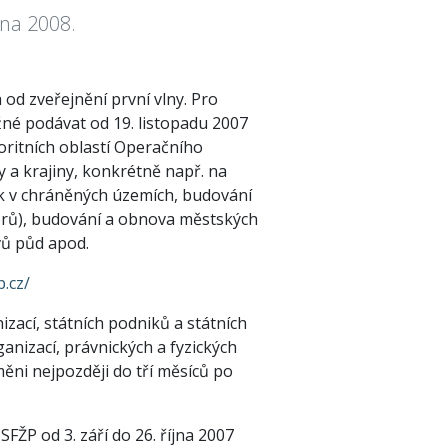
dna 2008.
od zveřejnění první vlny. Pro
né podávat od 19. listopadu 2007
ioritních oblastí Operačního
 a krajiny, konkrétně např. na
k v chráněných územích, budování
erů), budování a obnova městských
vů půd apod.
.cz/
izací, státních podniků a státních
nizací, právnických a fyzických
ěni nejpozději do tří měsíců po
 SFŽP od 3. září do 26. října 2007