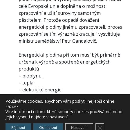
celé Evropské unie doplněna o možnost
zpracování a užití suroviny samotným
pěstitelem. Protože odpadá dovážení
energetické plodiny jinému zpracovateli, proces
zpracování se tím výrazně zkracuje,“ vysvětluje
ministr zemědělství Petr Gandalovič.
Energetická plodina při tom musí být primárně
určena k výrobě a spotřebě energetických
produktů
– bioplynu,
– tepla,
– elektrické energie,
– dopravních pohonných hmot.
Používáme cookies, abychom vám poskytli nejlepší online
zážitek.
Podpora je plně hrazena z prostředků EU a má
Více informací o tom, které soubory cookies používáme, nebo
jejich vypnutí najdete v
nastavení
.
motivační charakter s cílem zvýšení podílu
obnovitelných zdrojů energie.
Zavřít cookie l
Přijmout
Odmítnout
Nastavení