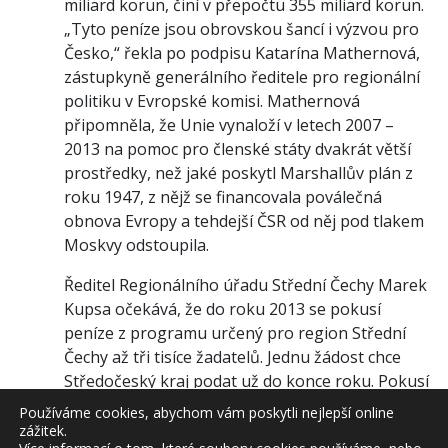
miliard korun, činí v přepočtu 355 miliard korun.
„Tyto peníze jsou obrovskou šancí i výzvou pro
Česko,“ řekla po podpisu Katarína Mathernová,
zástupkyně generálního ředitele pro regionální
politiku v Evropské komisi. Mathernová
připomněla, že Unie vynaloží v letech 2007 –
2013 na pomoc pro členské státy dvakrát větší
prostředky, než jaké poskytl Marshallův plán z
roku 1947, z nějž se financovala poválečná
obnova Evropy a tehdejší ČSR od něj pod tlakem
Moskvy odstoupila.
Ředitel Regionálního úřadu Střední Čechy Marek
Kupsa očekává, že do roku 2013 se pokusí
peníze z programu určený pro region Střední
Čechy až tři tisíce žadatelů. Jednu žádost chce
Středočeský kraj podat už do konce roku. Pokusí
se na opravu svých silnic získat až 900 milionů.
Používáme cookies, abychom vám poskytli nejlepší online
Peníze hodlá investovat například na průtah
zážitek.