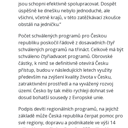
jsou schopni efektivně spolupracovat. Dospět
úspěšně ke dnešku nebylo jednoduché, ale
všichni, včetně krajů, v této zatěžkávací zkoušce
obstáli na jedničku.“
Počet schválených programů pro Českou
republiku poskočil řádově z dosavadních čtyř
schválených programů na třináct. Celkově má být
schváleno čtyřiadvacet programů. Obrovské
částky, k nimž se definitivně otevírá Česku
přístup, budou v následujících letech využity
především na zvýšení kvality života v Česku,
zatraktivnění prostředí a na vyvážený rozvoj
území. Česko by tak mělo rychleji dohnat své
dosud bohatší sousedy z Evropské unie.
Podpis devíti regionálních programů, na jejichž
základě může Česká republika čerpat pomoc pro
své regiony, dopravu a podnikatele ve výši 14