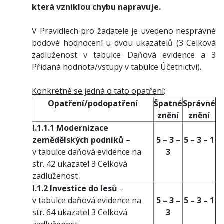
která vzniklou chybu napravuje.
V Pravidlech pro žadatele je uvedeno nesprávné
bodové hodnocení u dvou ukazatelů (3 Celková
zadluženost v tabulce Daňová evidence a 3
Přidaná hodnota/vstupy v tabulce Účetnictví).
Konkrétně se jedná o tato opatření
:
Opatření/podopatření
Špatné
Správné
znění
znění
I.1.1.1 Modernizace
zemědělských podniků
–
5 – 3 –
5 – 3 – 1
v tabulce daňová evidence na
3
str. 42 ukazatel 3 Celková
zadluženost
I.1.2 Investice do lesů
–
v tabulce daňová evidence na
5 – 3 –
5 – 3 – 1
str. 64 ukazatel 3 Celková
3