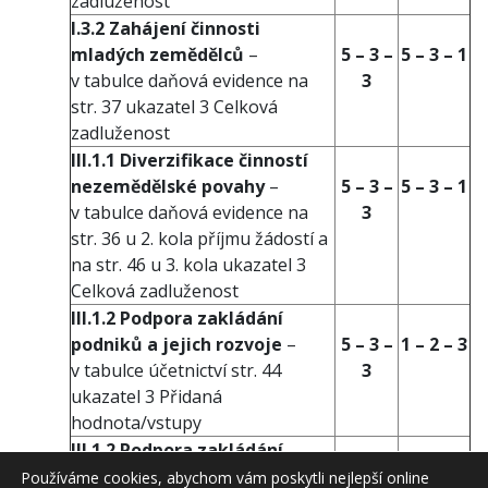
zadluženost
I.3.2 Zahájení činnosti
mladých zemědělců
–
5 – 3 –
5 – 3 – 1
v tabulce daňová evidence na
3
str. 37 ukazatel 3 Celková
zadluženost
III.1.1 Diverzifikace činností
nezemědělské povahy
–
5 – 3 –
5 – 3 – 1
v tabulce daňová evidence na
3
str. 36 u 2. kola příjmu žádostí a
na str. 46 u 3. kola ukazatel 3
Celková zadluženost
III.1.2 Podpora zakládání
podniků a jejich rozvoje
–
5 – 3 –
1 – 2 – 3
v tabulce účetnictví str. 44
3
ukazatel 3 Přidaná
hodnota/vstupy
III.1.2 Podpora zakládání
podniků a jejich rozvoje –
5 – 3 –
5 – 3 – 1
Používáme cookies, abychom vám poskytli nejlepší online