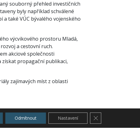
ovaný souborný přehled investičních
taveny byly například schválené
abí a také VÚC bývalého vojenského
kého výcvikového prostoru Mladá,
 rozvoj a cestovní ruch.
lem akciové společnosti
skat propagační publikaci,
ály zajímavých míst z oblasti
Zavřít cookie lištu G
Odmítnout
Nastavení