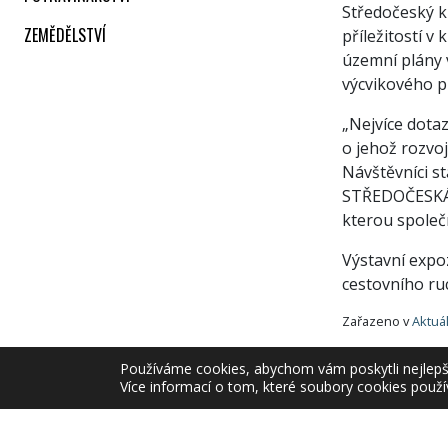
Středočeský kr
ZEMĚDĚLSTVÍ
příležitostí 
územní plány 
výcvikového p
„Nejvíce dota
o jehož rozvoj
Návštěvníci s
STŘEDOČESKÁ 
kterou společ
Výstavní expo
cestovního ruc
Zařazeno v
Aktuá
Používáme cookies, abychom vám poskytli nejlepší 
Více informací o tom, které soubory cookies použí