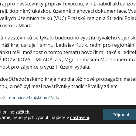
aj pro návštěvníky připravil expozici, v níž nabídl aktualiz
v kraji, doplněný ukázkou územně plánovací dokumentace. Vys
velkých územních celků (VÚC) Pražský region a Střední Pol
rostoru Mladá.
zů návštěvníků se týkalo budoucího využití bývalého vojens
 náš kraj usiluje,“ shrnul Ladislav Kutík, radní pro regionální
tánku měli možnost o tomto tématu hovořit mj. také s ředite
ROZVOJOVÁ – MLADÁ, a.s., Mgr. Tomášem Macenauerem a zí
nost pro zájemce o využití území vydala.
zice Středočeského kraje nabídla též nové propagační materi
hu, o něž byl mezi návštěvníky tradičně velký zájem.
lně
,
Informace z Krajského úřadu
online zážitek.
Přijmout
váme, nebo jejich vypnutí najdete v
nastavení
.