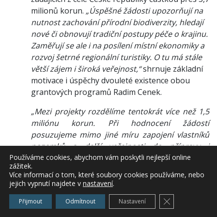
milionů korun.
„Úspěšné žádosti upozorňují na
nutnost zachování přírodní biodiverzity, hledají
nové či obnovují tradiční postupy péče o krajinu.
Zaměřují se ale i na posílení místní ekonomiky a
rozvoj šetrné regionální turistiky. O tu má stále
větší zájem i široká veřejnost,“
shrnuje základní
motivace i úspěchy dvouleté existence obou
grantových programů Radim Cenek.
„Mezi projekty rozdělíme tentokrát více než 1,5
miliónu korun. Při hodnocení žádostí
posuzujeme mimo jiné míru zapojení vlastníků
pozemků a další veřejnosti do přípravy i
realizace projektu, ekologicko-stabilizační funkce
Používáme cookies, abychom vám poskytli nejlepší online
zážitek.
navržených řešení, hospodárné sestavení
Více informací o tom, které soubory cookies používáme, nebo
rozpočtu, při výsadbách pak výběr stanovištně
jejich vypnutí najdete v
nastavení
.
vhodných dřevin,“
doplnil Radim Cenek. Více
Zavřít cookie l
Přijmout
Odmítnout
Nastavení
informací, včetně zprávy o tom, jaké projekty
byly v minulosti podpořeny, najdou zájemci na