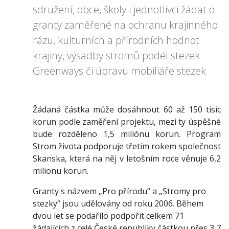
sdružení, obce, školy i jednotlivci žádat o
granty zaměřené na ochranu krajinného
rázu, kulturních a přírodních hodnot
krajiny, výsadby stromů podél stezek
Greenways či úpravu mobiliáře stezek
Žádaná částka může dosáhnout 60 až 150 tisíc
korun podle zaměření projektu, mezi ty úspěšné
bude rozděleno 1,5 miliónu korun. Program
Strom života podporuje třetím rokem společnost
Skanska, která na něj v letošním roce věnuje 6,2
milionu korun.
Granty s názvem „Pro přírodu“ a „Stromy pro
stezky“ jsou udělovány od roku 2006. Během
dvou let se podařilo podpořit celkem 71
žádajících z celé České republiky částkou přes 3,7