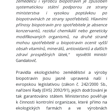
zemědělců i výrobců biopotravin je způsoben
systematickou státní podporou ze strany
ministerstva i vysokou poptávkou po
biopotravinách ze strany spotřebitelů. Hlavními
přínosy biopotravin pro spotřebitele je absence
konzervantů, reziduí chemikálií nebo geneticky
modifikovaných organismů, na druhé straně
mohou spotřebitelé u biopotravin ocenit vyšší
obsah vitamínů, minerálů, antioxidantů a dalších
zdraví prospěšných látek,“
vysvětlil ministr
Gandalovič.
Pravidla ekologického zemědělství a výroby
biopotravin jsou jasně upravená naší i
evropskou legislativou (zákon č. 242/2000 Sb.,
nařízení Rady (EHS) 2092/91), jejich dodržování je
tak garantováno státem. Ministerstvo pověřuje
k činnosti kontrolní organizace, které přímo na
ekologických farmách a ve výrobnách