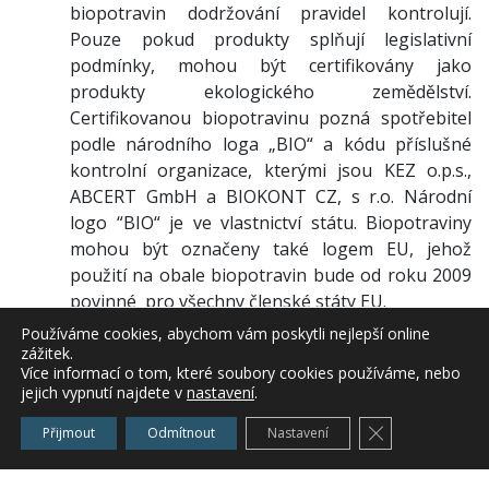
biopotravin dodržování pravidel kontrolují.
Pouze pokud produkty splňují legislativní
podmínky, mohou být certifikovány jako
produkty ekologického zemědělství.
Certifikovanou biopotravinu pozná spotřebitel
podle národního loga „BIO“ a kódu příslušné
kontrolní organizace, kterými jsou KEZ o.p.s.,
ABCERT GmbH a BIOKONT CZ, s r.o. Národní
logo “BIO“ je ve vlastnictví státu. Biopotraviny
mohou být označeny také logem EU, jehož
použití na obale biopotravin bude od roku 2009
povinné pro všechny členské státy EU.
Používáme cookies, abychom vám poskytli nejlepší online
zážitek.
Více informací o tom, které soubory cookies používáme, nebo
Aktuální statistické údaje
jejich vypnutí najdete v
nastavení
.
Zavřít cookie l
1.1.2008
31.3.2008
Nárůst
Přijmout
Odmítnout
Nastavení
za
leden-