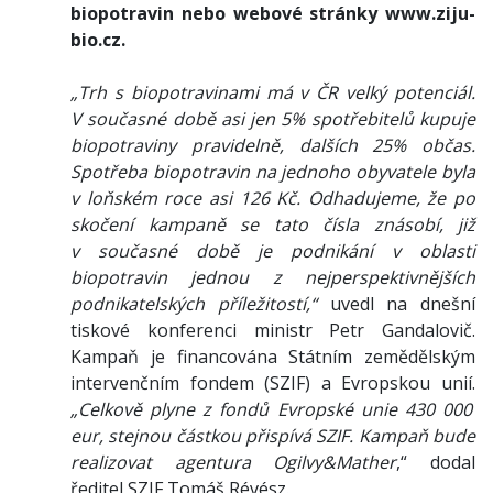
biopotravin nebo webové stránky www.ziju-
bio.cz.
„Trh s biopotravinami má v ČR velký potenciál.
V současné době asi jen 5% spotřebitelů kupuje
biopotraviny pravidelně, dalších 25% občas.
Spotřeba biopotravin na jednoho obyvatele byla
v loňském roce asi 126 Kč. Odhadujeme, že po
skočení kampaně se tato čísla znásobí, již
v současné době je podnikání v oblasti
biopotravin jednou z nejperspektivnějších
podnikatelských příležitostí,“
uvedl na dnešní
tiskové konferenci ministr Petr Gandalovič.
Kampaň je financována Státním zemědělským
intervenčním fondem (SZIF) a Evropskou unií.
„Celkově plyne z fondů Evropské unie 430 000
eur, stejnou částkou přispívá SZIF. Kampaň bude
realizovat agentura Ogilvy&Mather
,“ dodal
ředitel SZIF Tomáš Révész.