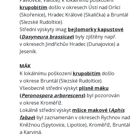
krupobitím
došlo v okresech Ústí nad Orlicí
(Skořenice), Hradec Králové (Skalička) a Bruntál
(Slezské Rudoltice).
Střední výskyty imag
bejlomorky kapustové
(
Dasyneura brassicae
)
byly zjištěny
např.
v okresech Jindřichův Hradec (Dunajovice) a
Jeseník.
MÁK
K lokálnímu poškození
krupobitím
došlo
v okrese Bruntál (Slezské Rudoltice).
Všeobecně střední výskyt
plísně máku
(
Peronospora arborescens
)
byl pozorován
v okrese Kroměříž.
Lokálně střední výskyt
mšice makové (
Aphis
fabae
)
byl zaznamenán v okresech Rychnov nad
Kněžnou (Spytovice, Lipotice), Kroměříž, Bruntál
a Karviná.