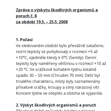
Zpráva o výskytu škodlivých organismů a
poruch č. 8
za období 19.5. – 25.5. 2008
1. Počasí
Ve sledovaném období bylo převážně zataženo,
noční teploty se pohybovaly v rozmezí +5 až
+10°C, ojediněle klesly k 0°C (Semily). Denní
teploty byly naměřeny většinou v rozmezí +10 až
+20 °C. Ve srážkově bohatém týdnu lokálně
spadlo 30 – 50 mm (Chrudim 70 mm). Déšť byl
trvalého charakteru, místy byly zaznamenány
přívalové srážky, kroupy a silný nárazový vítr.
Koncem týdne se oteplilo a obloha se vyjasnila.
2. Výskyt škodlivých organismů a poruch
Přívalové deště způsobily lokální vyplavení