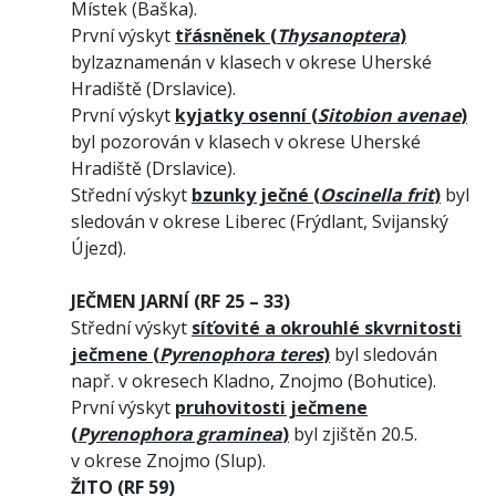
Místek (Baška).
První výskyt
třásněnek (
Thysanoptera
)
bylzaznamenán v klasech v okrese Uherské
Hradiště (Drslavice).
První výskyt
kyjatky osenní (
Sitobion avenae
)
byl pozorován v klasech v okrese Uherské
Hradiště (Drslavice).
Střední výskyt
bzunky ječné (
Oscinella frit
)
byl
sledován v okrese Liberec (Frýdlant, Svijanský
Újezd).
JEČMEN JARNÍ (RF 25 – 33)
Střední výskyt
síťovité a okrouhlé
skvrnitosti
ječmene (
Pyrenophora teres
)
byl sledován
např. v okresech Kladno, Znojmo (Bohutice).
První výskyt
pruhovitosti ječmene
(
Pyrenophora graminea
)
byl zjištěn 20.5.
v okrese Znojmo (Slup).
ŽITO (RF 59)