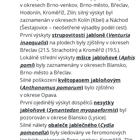
v okresech
Brno-venkov, Brno-město, Břeclav,
Hodonín, Kroměříž, Zlín; silný výskyt byl
zaznamenán v okresech Kolín (Kbel) a Náchod
(Šestajovice – neošetřené výsadby podél cest).
První výskyty
strupovitosti jabloně (
Venturia
inaequalis
)
na plodech byly zjištěny v okreseh
Břeclav (21.5. Strachotín) a Kroměříž (19.5.).
Lokálně střední výskyty
mšice jabloňové (
Aphis
pomi
)
byly zaznamenány v okresech Blansko,
Brno-město a Břeclav.
Silné poškození
květopasem jabloňovým
(
Anthonomus pomorum
)
bylo zjištěno
v okrese Opava.
První ojedinělý výskyt dospělců
nesytky
jabloňové (
Synantedon myopaeformis
)
byl
pozorován v okrese Blansko (Lysice).
Silné nálety
obaleče jablečného (
Cydia
pomonella
)
byly sledovány ve feromonových
lapácích v okresech Brno-venkov, Kroměříž, Zlín,