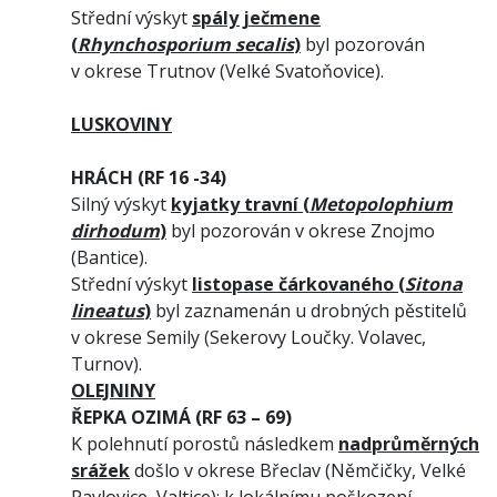
Střední výskyt
spály ječmene
(
Rhynchosporium secalis
)
byl pozorován
v okrese Trutnov (Velké Svatoňovice).
LUSKOVINY
HRÁCH (RF 16 -34)
Silný výskyt
kyjatky travní (
Metopolophium
dirhodum
)
byl pozorován v okrese Znojmo
(Bantice).
Střední výskyt
listopase čárkovaného (
Sitona
lineatus
)
byl zaznamenán u drobných pěstitelů
v okrese Semily (Sekerovy Loučky. Volavec,
Turnov).
OLEJNINY
ŘEPKA OZIMÁ (RF 63 – 69)
K polehnutí porostů následkem
nadprůměrných
srážek
došlo v okrese Břeclav (Němčičky, Velké
Pavlovice, Valtice); k lokálnímu poškození