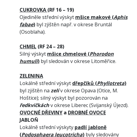
CUKROVKA
(RF 16 – 19)
Ojediněle střední výskyt
mšice makové (
Aphis
fabae
)
byl zjištěn např. v okrese Bruntál
(Osoblaha).
CHMEL
(RF 24 – 28)
Silný výskyt
mšice chmelové (
Phorodon
humuli
)
byl sledován v okrese Litoměřice.
ZELENINA
Lokálně střední výskyt
dřepčíků (
Phyllotreta
)
byl zjištěn na
zelí
v okrese Opava (Otice, M.
Hoštice); silný výskyt byl pozorován na
ředkvičkách
v okrese Liberec (Svijanský Újezd).
OVOCNÉ DŘEVINY
a
DROBNÉ OVOCE
JABLOŇ
Lokálně střední výskyty
padlí jabloně
(
Podosphaera leucotricha
)
byly sledovány