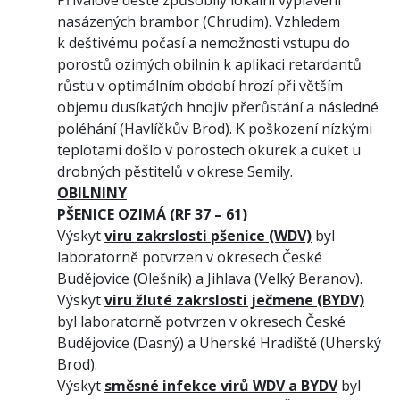
nasázených brambor (Chrudim). Vzhledem
k deštivému počasí a nemožnosti vstupu do
porostů ozimých obilnin k aplikaci retardantů
růstu v optimálním období hrozí při větším
objemu dusíkatých hnojiv přerůstání a následné
poléhání (Havlíčkův Brod). K poškození nízkými
teplotami došlo v porostech okurek a cuket u
drobných pěstitelů v okrese Semily.
OBILNINY
PŠENICE OZIMÁ (RF 37 – 61
)
Výskyt
viru zakrslosti pšenice (WDV)
byl
laboratorně potvrzen v okresech České
Budějovice (Olešník) a Jihlava (Velký Beranov).
Výskyt
viru žluté zakrslosti ječmene (BYDV)
byl laboratorně potvrzen v okresech České
Budějovice (Dasný) a Uherské Hradiště (Uherský
Brod).
Výskyt
směsné infekce virů WDV a BYDV
byl