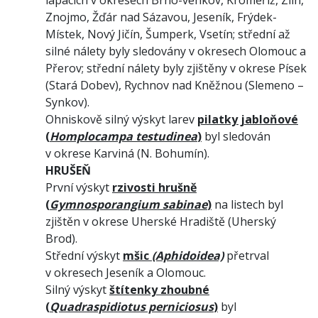
Znojmo, Žďár nad Sázavou, Jeseník, Frýdek-
Místek, Nový Jičín, Šumperk, Vsetín; střední až
silné nálety byly sledovány v okresech Olomouc a
Přerov; střední nálety byly zjištěny v okrese Písek
(Stará Dobev), Rychnov nad Kněžnou (Slemeno –
Synkov).
Ohniskově silný výskyt larev
pilatky jabloňové
(
Homplocampa testudinea
)
byl sledován
v okrese Karviná (N. Bohumín).
HRUŠEŇ
První výskyt
rzivosti hrušně
(
Gymnosporangium sabinae
)
na listech byl
zjištěn v okrese Uherské Hradiště (Uherský
Brod).
Střední výskyt
mšic
(Aphidoidea)
přetrval
v okresech Jeseník a Olomouc.
Silný výskyt
štítenky zhoubné
(
Quadraspidiotus perniciosus
)
byl