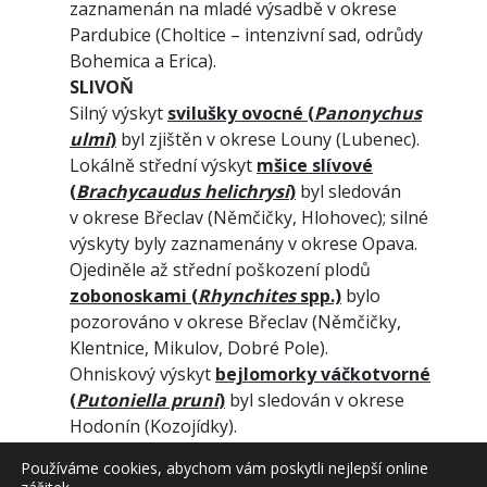
zaznamenán na mladé výsadbě v okrese
Pardubice (Choltice – intenzivní sad, odrůdy
Bohemica a Erica).
SLIVOŇ
Silný výskyt
svilušky ovocné (
Panonychus
ulmi
)
byl zjištěn v okrese Louny (Lubenec).
Lokálně střední výskyt
mšice slívové
(
Brachycaudus helichrysi
)
byl sledován
v okrese Břeclav
(Němčičky, Hlohovec); silné
výskyty byly zaznamenány v okrese Opava.
Ojediněle až střední poškození plodů
zobonoskami (
Rhynchites
spp.)
bylo
pozorováno v okrese Břeclav (Němčičky,
Klentnice, Mikulov, Dobré Pole).
Ohniskový výskyt
b
ejlomorky váčkotvorné
(
Putoniella pruni
)
byl sledován v okrese
Hodonín (Kozojídky).
Silné nálety
obaleče švestkového (
Cydia
Používáme cookies, abychom vám poskytli nejlepší online
funebrana
)
do feromonových lapačů byly