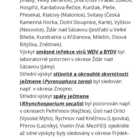
Hospříz, Kardašova Řečice, Kunžak, Pleše,
Přeseka), Klatovy (Malonice), Svitavy (Česká
Kamenná Horka, Dolní Sloupnice, Karle), Vyškov
(Nesovice), Žďár nad Sázavou (Jestřabí u Velké
Bíteše, Kundratice u Křižanova, Milešín, Osová
Bítýška, Znětínek).
Výskyt
směsné infekce virů WDV a BYDV
byl
laboratorně potvrzen v okrese Žďár nad
Sázavou (Jámy).
Střední výskyt
síťovité a okrouhlé
skvrnitosti
ječmene (
Pyrenophora teres
)
byl sledován
např. v okrese Znojmo.
Střední výskyt
spály ječmene
(
Rhynchosporium secalis
)
byl pozorován např.
v okresech Pelhřimov (Kejžlice), Ústí nad Orlicí
(Vysoké Mýto), Rychnov nad Kněžnou (Lipovka),
Přerov (Lazníky), Vsetín (Val. Meziříčí); ojediněle
až silné výskyty byly sledovány v okrese Frýdek-