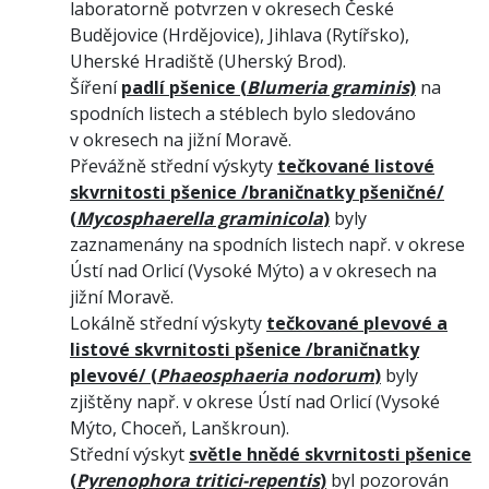
laboratorně potvrzen v okresech České
Budějovice (Hrdějovice), Jihlava (Rytířsko),
Uherské Hradiště (Uherský Brod).
Šíření
padlí pšenice (
Blumeria graminis
)
na
spodních listech a stéblech bylo sledováno
v okresech na jižní Moravě.
Převážně střední výskyty
tečkované listové
skvrnitosti pšenice /braničnatky pšeničné/
(
Mycosphaerella graminicola
)
byly
zaznamenány na spodních listech např. v okrese
Ústí nad Orlicí (Vysoké Mýto) a v okresech na
jižní Moravě.
Lokálně střední výskyty
tečkované plevové a
listové skvrnitosti pšenice /braničnatky
plevové/ (
Phaeosphaeria nodorum
)
byly
zjištěny např. v okrese Ústí nad Orlicí (Vysoké
Mýto, Choceň, Lanškroun).
Střední výskyt
světle hnědé skvrnitosti pšenice
(
Pyrenophora tritici-repentis
)
byl pozorován