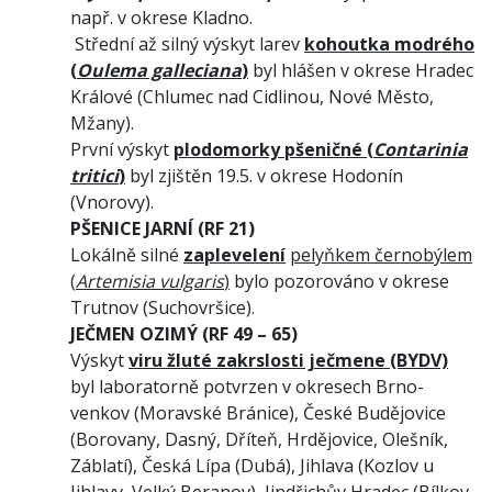
např. v okrese Kladno.
Střední až silný výskyt larev
kohoutka modrého
(
Oulema galleciana
)
byl hlášen v okrese Hradec
Králové (Chlumec nad Cidlinou, Nové Město,
Mžany).
První výskyt
plodomorky pšeničné
(
Contarinia
tritici
)
byl zjištěn 19.5. v okrese Hodonín
(Vnorovy).
PŠENICE JARNÍ (RF 21)
Lokálně silné
zaplevelení
pelyňkem černobýlem
(
Artemisia vulgaris
)
bylo pozorováno v okrese
Trutnov (Suchovršice).
JEČMEN OZIMÝ (RF 49 – 65)
Výskyt
viru žluté zakrslosti ječmene (BYDV)
byl laboratorně potvrzen v okresech Brno-
venkov (Moravské Bránice), České Budějovice
(Borovany, Dasný, Dříteň, Hrdějovice, Olešník,
Záblatí), Česká Lípa (Dubá), Jihlava (Kozlov u
Jihlavy, Velký Beranov), Jindřichův Hradec (Bílkov,