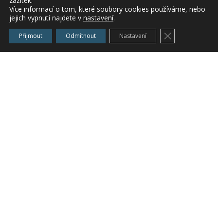
zážitek.
zjištěny v okresech Ústí nad Orlicí (Javorník),
Více informací o tom, které soubory cookies používáme, nebo
jejich vypnutí najdete v
nastavení
.
Náchod (Červený Kostelec), Rychnov nad
Kněžnou (Synkov), Brno-venkov, Znojmo, Žďár
Zavřít cookie l
Přijmout
Odmítnout
Nastavení
nad Sázavou; střední až silné nálety byly
sledovány v okresech Frýdek-Místek, Jeseník,
Olomouc, Šumperk, Vsetín; střední nálety byly
zaznamenány v okrese Zlín.
MERUŇKA
Silné výskyty
moniliniové spály meruňky
(
Monilinia
spp
.
)
byly zjištěny zejména u
neošetřených stromů např. v okresech Olomouc
a Přerov.
BROSKVOŇ
Střední až silné výskyty
kadeřavosti broskvoně
(
Taphrina deformans
)
byly zaznamenány na
celé Moravě, v Čechách např. v okresech
Rychnov nad Kněžnou (Týniště nad Orlicí),
Chrudim, Liberec (Svijanský Újezd) a Semily.