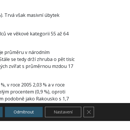
). Trvá však masivní úbytek
lců ve věkové kategorii 55 až 64
uje průměru v národním
tále se tedy drží zhruba o pět tisíc
kých zvířat s průměrnou mzdou 17
%, v roce 2005 2,03 % a v roce
lým procentem (0,9 %), oproti
tom podobně jako Rakousko s 1,7
Zavřít cookie lištu G
Odmítnout
Nastavení