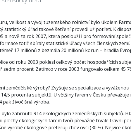
 statistický úřad
uru, velikost a vývoj tuzemského rolnictví bylo úkolem Farm
ý statistický úřad takové šetření provedl už potřetí. K dispoz
05 a nově za rok 2007, která poslouží i pro formování spole
nformace totiž sbíraly statistické úřady všech členských zem
 téměř 17 miliónů z bezmála 20 miliónů korun – hradila Evr
ice od roku 2003 poklesl celkový počet hospodařících subjek
ř sedm procent. Zatímco v roce 2003 fungovalo celkem 45 766
ení zemědělské výroby? Zvyšuje se specializace a vyváženou 
14,5 procenta subjektů. U většiny farem v Česku převažuje r
4 pak živočišná výroba.
7 bylo zahrnuto 914 ekologických zemědělských subjektů. Hl
í plochy ekologických farem tvoří převážně trvalé travní por
šné výrobě ekologové preferují chov ovcí (30 %). Nejvíce eko