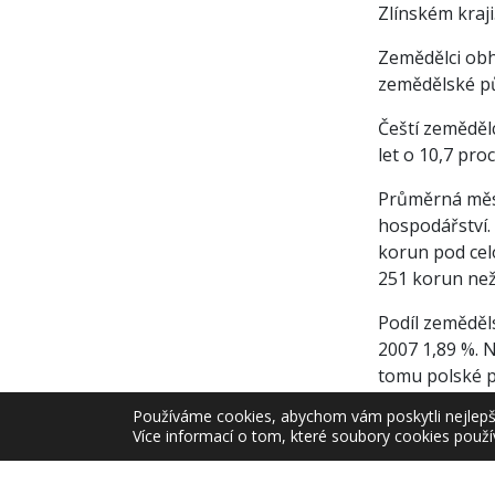
Zlínském kraji
Zemědělci obh
zemědělské pů
Čeští zeměděl
let o 10,7 pro
Průměrná měsí
hospodářství. 
korun pod cel
251 korun než
Podíl zeměděl
2007 1,89 %. 
tomu polské p
procenta.
Používáme cookies, abychom vám poskytli nejlepší 
Více informací o tom, které soubory cookies použí
Roman Proro
mluvčí předs