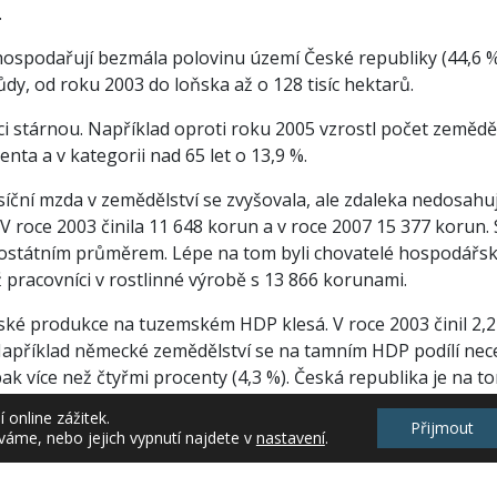
.
ospodařují bezmála polovinu území České republiky (44,6 %
dy, od roku 2003 do loňska až o 128 tisíc hektarů.
ci stárnou. Například oproti roku 2005 vzrostl počet zemědě
centa a v kategorii nad 65 let o 13,9 %.
ční mzda v zemědělství se zvyšovala, ale zdaleka nedosah
V roce 2003 činila 11 648 korun a v roce 2007 15 377 korun. S
ostátním průměrem. Lépe na tom byli chovatelé hospodářs
 pracovníci v rostlinné výrobě s 13 866 korunami.
ské produkce na tuzemském HDP klesá. V roce 2003 činil 2,2 
Například německé zemědělství se na tamním HDP podílí nece
ak více než čtyřmi procenty (4,3 %). Česká republika je na 
online zážitek.
Přijmout
váme, nebo jejich vypnutí najdete v
nastavení
.
k
edy ČSÚ