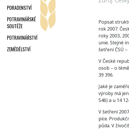
Zdroj: Český
PORADENSTVÍ
POTRAVINÁŘSKÉ
Popsat strukt
SOUTĚŽE
rok 2007. Česk
roky 2003, 20
POTRAVINÁŘSTVÍ
unie. Stejné i
ZEMĚDĚLSTVÍ
šetření ČSÚ –
V České republ
osob – o témě
39 396.
Jaké je zaměř
výroby má jen 
546) a u 14 12
V šetření 200
píce. Produkčn
půda. V živoči