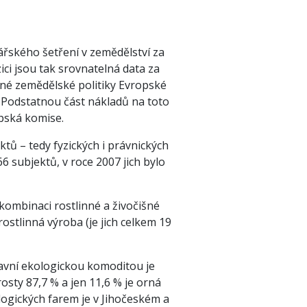
ářského šetření v zemědělství za
ici jsou tak srovnatelná data za
čné zemědělské politiky Evropské
í. Podstatnou část nákladů na toto
opská komise.
tů – tedy fyzických i právnických
 subjektů, v roce 2007 jich bylo
kombinaci rostlinné a živočišné
ostlinná výroba (je jich celkem 19
avní ekologickou komoditou je
osty 87,7 % a jen 11,6 % je orná
logických farem je v Jihočeském a