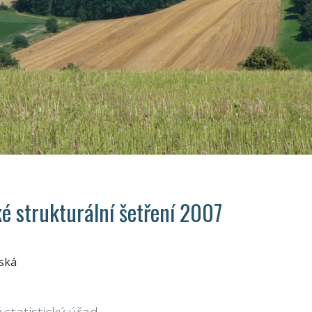
é strukturální šetření 2007
ská