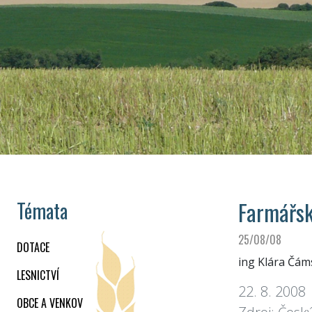
Farmářsk
Témata
25/08/08
DOTACE
ing Klára Čám
LESNICTVÍ
22. 8. 2008
OBCE A VENKOV