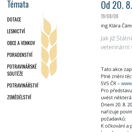
Od 20. 8.
Témata
19/08/08
DOTACE
ing Klára Čám
LESNICTVÍ
Jak již Stá
OBCE A VENKOV
veterinární
PORADENSTVÍ
POTRAVINÁŘSKÉ
Tato akce zap
SOUTĚŽE
Plné znění tě
SVS ČR –
www.
POTRAVINÁŘSTVÍ
Pro představu,
ZEMĚDĚLSTVÍ
uvést některá 
Dnem 20. 8. 2
nařizuje povi
požadavků:
K očkování a 