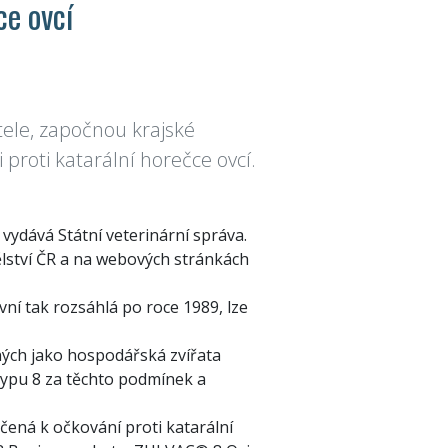
ce ovcí
tele, započnou krajské
proti katarální horečce ovcí.
vydává Státní veterinární správa.
ělství ČR a na webových stránkách
ní tak rozsáhlá po roce 1989, lze
ných jako hospodářská zvířata
typu 8 za těchto podmínek a
čená k očkování proti katarální