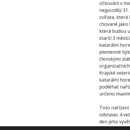
očkování v mi
nejpozději 31.
zvířata, která
chované jako 
která budou ur
starší 3 měsí
katarální hore
plemenné býky
členskými stá
organizačních
Krajské veter
katarální hore
podléhat nař
určeno maximá
Toto nařízení
odstavec 4 ve
den jeho vyvěš
se ruší naříze