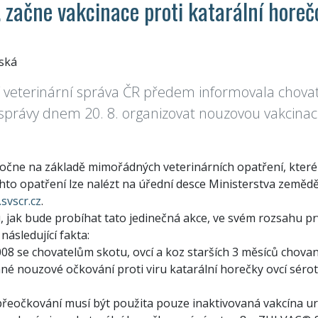
 začne vakcinace proti katarální horeč
ská
tní veterinární správa ČR předem informovala chova
 správy dnem 20. 8. organizovat nouzovou vakcinaci 
očne na základě mimořádných veterinárních opatření, které 
chto opatření lze nalézt na úřední desce Ministerstva zeměd
svscr.cz
.
 jak bude probíhat tato jedinečná akce, ve svém rozsahu prv
následující fakta:
008 se chovatelům skotu, ovcí a koz starších 3 měsíců chova
nné nouzové očkování proti viru katarální horečky ovcí séro
přeočkování musí být použita pouze inaktivovaná vakcína ur