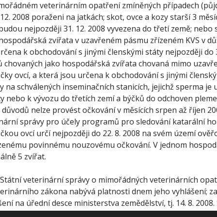
mořádném veterinárním opatření zmíněných případech (půjd
 12. 2008 poraženi na jatkách; skot, ovce a kozy starší 3 m
 budou nejpozději 31. 12. 2008 vyvezena do třetí země; nebo 
hospodářská zvířata v uzavřeném pásmu zřízeném KVS v důsl
čena k obchodování s jinými členskými státy nejpozději do 31
ců chovaných jako hospodářská zvířata chovaná mimo uzavř
čky ovcí, a která jsou určena k obchodování s jinými členským
 na schválených inseminačních stanicích, jejichž sperma je 
ty nebo k vývozu do třetích zemí a býčků do odchoven plem
 důvodů nelze provést očkování v měsících srpen až říjen 20
inární správy pro účely programů pro sledování katarální ho
čkou ovcí určí nejpozději do 22. 8. 2008 na svém území ověř
ízenému povinnému nouzovému očkování. V jednom hospodář
lně 5 zvířat.
 Státní veterinární správy o mimořádných veterinárních opa
terinárního zákona nabývá platnosti dnem jeho vyhlášení; za
ení na úřední desce ministerstva zemědělství, tj. 14. 8. 200
ní Státní veterinární správy o mimořádných veterinárních opa