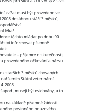
 8 Bovis pro skot a ZULVAC® 8 Ovis
ání zvířat musí být provedeno ve
í 2008 dosáhnou stáří 3 měsíců,
spodářství.
í lékař.
dence těchto mláďat po dobu 90
dářství informovat písemně
tek.
hovatele – příjemce o skutečnosti,
atu provedeného očkování a názvu
koz starších 3 měsíců chovaných
nařízením Státní veterinární
4. 2008.
í apod., musejí být evidovány, a to
hou na základě písemné žádosti
ařízeného povinného nouzového