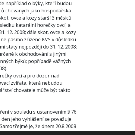
e například o býky, kteří budou
ěsíců chovaných jako hospodářská
skot, ovce a kozy starší 3 měsíců
edku katarální horečky ovcí, a
. 12. 2008; dále skot, ovce a kozy
ené pásmo zřízené KVS v důsledku
i státy nejpozději do 31. 12. 2008;
určené k obchodování s jinými
enných býků; popřípadě vážných
08).
rečky ovcí a pro dozor nad
ovací zvířata, která nebudou
ství chovatele může být takto
tření v souladu s ustanovením § 76
 den jeho vyhlášení se považuje
8. Samozřejmé je, že dnem 20.8.2008
tření č..j. RED/746/2008 ze dne 28.