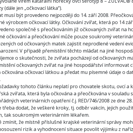
vyvolané virem katarální horečky ovcí sérotyp 8 – ZULVAC®
y (dále jen „očkovací látka“).
at musí být provedeno nejpozději do 14. září 2008. Přeočkov
né výrobcem očkovací látky. Očkování zvířat, která po 14 zář
edeno společně s přeočkováním již očkovaných zvířat na ho
né očkování a přeočkování může pouze soukromý veterinárn
zených od očkovaných matek zajistit neprodlené vedení evi
 narození. V případě přemístění těchto mláďat na jiné hospo
říjemce o skutečnosti, že zvířata pocházejí od očkovaných ma
místění očkovaných zvířat na jiné hospodářství informovat c
ta očkována očkovací látkou a předat mu písemné údaje o d
.
žadavky tohoto článku neplatí pro chovatele skotu, ovcí a 
ská zvířata, která byla očkována a přeočkována v souladu s 
ádných veterinárních opatření č.j. RED/746/2008 ze dne 28. 
třeba dodat, že veškeré kroky, tj. odběr vakcín, jejich použit
m, tak soukromým veterinárním lékařem.
é zmínit, že místně příslušné krajské veterinární správy mo
posouzení rizik a vyhodnocení situace povolit výjimku z n