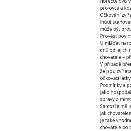
horečce ovcí 
pro ovce a koz
Očkování zvíř
lhůtě stanove
může být prov
Provést povin
U mláďat naro
dnů od jejich
chovatele – p
V případě pře
že jsou zvířa
očkovací látky
Podmínky a po
jako hospodář
správy o mimoř
Samozřejmě je 
jak chovatele
Je také vhodn
chovatele po 