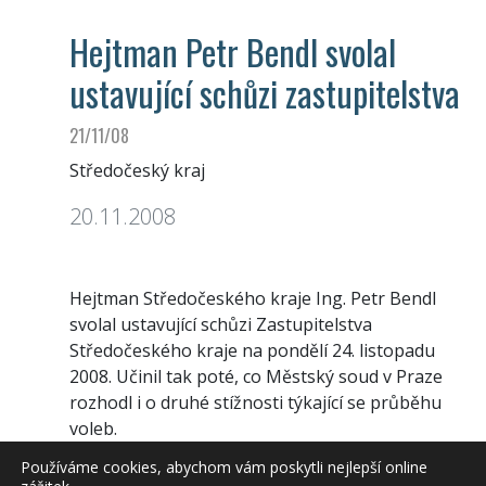
Hejtman Petr Bendl svolal
ustavující schůzi zastupitelstva
21/11/08
Středočeský kraj
20.11.2008
Hejtman Středočeského kraje Ing. Petr Bendl
svolal ustavující schůzi Zastupitelstva
Středočeského kraje na pondělí 24. listopadu
2008. Učinil tak poté, co Městský soud v Praze
rozhodl i o druhé stížnosti týkající se průběhu
voleb.
Ustavující schůze Zastupitelstva Středočeského
Používáme cookies, abychom vám poskytli nejlepší online
kraje se koná od 9.00 hod. v zasedací síni