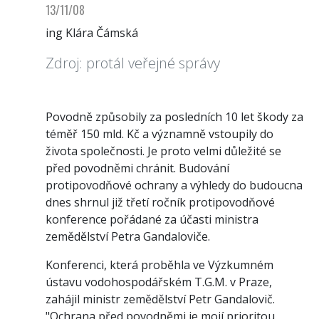
13/11/08
ing Klára Čámská
Zdroj: protál veřejné správy
Povodně způsobily za posledních 10 let škody za
téměř 150 mld. Kč a významně vstoupily do
života společnosti. Je proto velmi důležité se
před povodněmi chránit. Budování
protipovodňové ochrany a výhledy do budoucna
dnes shrnul již třetí ročník protipovodňové
konference pořádané za účasti ministra
zemědělství Petra Gandaloviče.
Konferenci, která proběhla ve Výzkumném
ústavu vodohospodářském T.G.M. v Praze,
zahájil ministr zemědělství Petr Gandalovič.
"Ochrana před povodněmi je mojí prioritou,