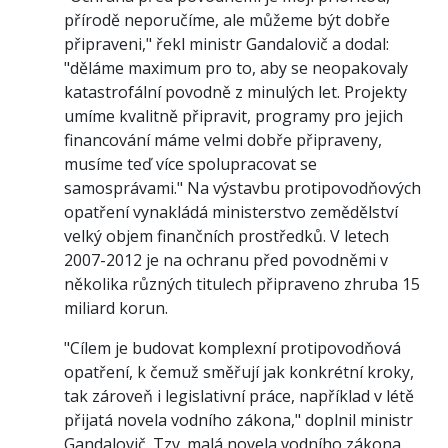
přírodě neporučíme, ale můžeme být dobře
připraveni," řekl ministr Gandalovič a dodal:
"děláme maximum pro to, aby se neopakovaly
katastrofální povodně z minulých let. Projekty
umíme kvalitně připravit, programy pro jejich
financování máme velmi dobře připraveny,
musíme teď více spolupracovat se
samosprávami." Na výstavbu protipovodňových
opatření vynakládá ministerstvo zemědělství
velký objem finančních prostředků. V letech
2007-2012 je na ochranu před povodněmi v
několika různých titulech připraveno zhruba 15
miliard korun.
"Cílem je budovat komplexní protipovodňová
opatření, k čemuž směřují jak konkrétní kroky,
tak zároveň i legislativní práce, například v létě
přijatá novela vodního zákona," doplnil ministr
Gandalovič. Tzv. malá novela vodního zákona