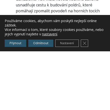
usnadňuje cestu k budování poldrů, které
pomáhají zpomalit povodeň na horních tocích
řek, a zároveň je kladen důraz na zachování
Používáme cookies, abychom vám poskytli nejlepší online
stávající zemědělské produkce uvnitř poldrů.
zážitek.
Nevznikají tedy neživé plochy, ale vše běží jako
Více informací o tom, které soubory cookies používáme, nebo
jejich vypnutí najdete v
nastavení
.
před výstavbou poldru, jen v případě zaplavení
bude škoda na produkci kompenzována.
Zavřít cookie l
Přijmout
Odmítnout
Nastavení
V letech 2002-2007 bylo realizováno v I. etapě
programu Prevence před povodněmi 435
stavebních akcí. Těmito akcemi byla zajištěna
ochrana pro celkem 210 295 obyvatel a ochrana
majetku v hodnotě přibližně 245,5 mld. Kč. V
rámci programu Obnova, odbahnění a
rekonstrukce rybníků a vodních nádrží bylo v
letech 2003-2007 realizováno 226 akcí, přičemž
bylo zajištěno 68,240 mil. m3 retenčního
prostoru.