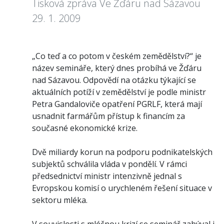
Tisková zpráva Ve Žďáru nad Sázavou
29. 1. 2009
„Co teď a co potom v českém zemědělství?“ je
název semináře, který dnes probíhá ve Žďáru
nad Sázavou. Odpovědí na otázku týkající se
aktuálních potíží v zemědělství je podle ministr
Petra Gandaloviče opatření PGRLF, která mají
usnadnit farmářům přístup k financím za
současné ekonomické krize.
Dvě miliardy korun na podporu podnikatelských
subjektů schválila vláda v pondělí. V rámci
předsednictví ministr intenzivně jednal s
Evropskou komisí o urychleném řešení situace v
sektoru mléka.
V souvislosti s mléčnou krizí se seminář zabýval i