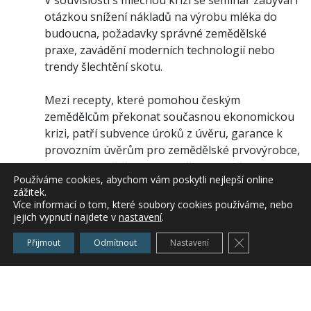
otázkou snížení nákladů na výrobu mléka do
budoucna, požadavky správné zemědělské
praxe, zavádění moderních technologií nebo
trendy šlechtění skotu.
Mezi recepty, které pomohou českým
zemědělcům překonat současnou ekonomickou
krizi, patří subvence úroků z úvěru, garance k
provozním úvěrům pro zemědělské prvovýrobce,
podpora pojištění hospodářských zvířat i lesního
Používáme cookies, abychom vám poskytli nejlepší online
sadebního materiálu nebo rozšíření stávajícího
zážitek.
investičního programu Zemědělec o poskytování
Více informací o tom, které soubory cookies používáme, nebo
podpory i velkým podnikům. Podle ministra je
jejich vypnutí najdete v
nastavení
.
pozitivní také to, že se podařilo zvrátit
Zavřít cookie l
Přijmout
Odmítnout
Nastavení
zamýšlené seškrtání národních doplňkových
plateb.
„Příští týden bude sněmovna jednat o přesunu