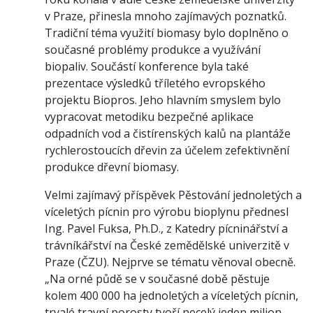
v Praze, přinesla mnoho zajímavých poznatků.
Tradiční téma využití biomasy bylo doplněno o
současné problémy produkce a využívání
biopaliv. Součástí konference byla také
prezentace výsledků tříletého evropského
projektu Biopros. Jeho hlavním smyslem bylo
vypracovat metodiku bezpečné aplikace
odpadních vod a čistírenských kalů na plantáže
rychlerostoucích dřevin za účelem zefektivnění
produkce dřevní biomasy.
Velmi zajímavý příspěvek Pěstování jednoletých a
víceletých pícnin pro výrobu bioplynu přednesl
Ing. Pavel Fuksa, Ph.D., z Katedry pícninářství a
trávníkářství na České zemědělské univerzitě v
Praze (ČZU). Nejprve se tématu věnoval obecně.
„Na orné půdě se v současné době pěstuje
kolem 400 000 ha jednoletých a víceletých pícnin,
trvalé travní porosty tvoří necelý jeden milion