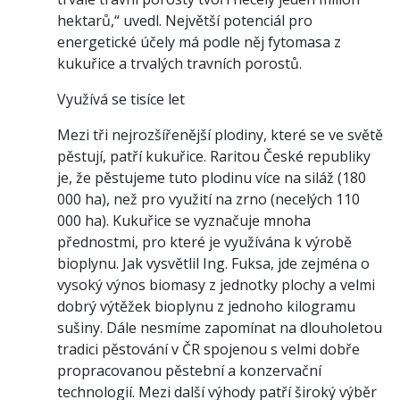
hektarů,“ uvedl. Největší potenciál pro
energetické účely má podle něj fytomasa z
kukuřice a trvalých travních porostů.
Využívá se tisíce let
Mezi tři nejrozšířenější plodiny, které se ve světě
pěstují, patří kukuřice. Raritou České republiky
je, že pěstujeme tuto plodinu více na siláž (180
000 ha), než pro využití na zrno (necelých 110
000 ha). Kukuřice se vyznačuje mnoha
přednostmi, pro které je využívána k výrobě
bioplynu. Jak vysvětlil Ing. Fuksa, jde zejména o
vysoký výnos biomasy z jednotky plochy a velmi
dobrý výtěžek bioplynu z jednoho kilogramu
sušiny. Dále nesmíme zapomínat na dlouholetou
tradici pěstování v ČR spojenou s velmi dobře
propracovanou pěstební a konzervační
technologií. Mezi další výhody patří široký výběr