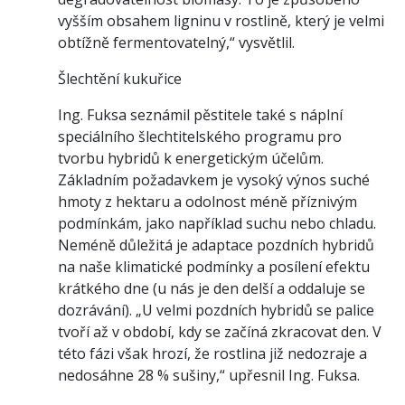
vyšším obsahem ligninu v rostlině, který je velmi
obtížně fermentovatelný,“ vysvětlil.
Šlechtění kukuřice
Ing. Fuksa seznámil pěstitele také s náplní
speciálního šlechtitelského programu pro
tvorbu hybridů k energetickým účelům.
Základním požadavkem je vysoký výnos suché
hmoty z hektaru a odolnost méně příznivým
podmínkám, jako například suchu nebo chladu.
Neméně důležitá je adaptace pozdních hybridů
na naše klimatické podmínky a posílení efektu
krátkého dne (u nás je den delší a oddaluje se
dozrávání). „U velmi pozdních hybridů se palice
tvoří až v období, kdy se začíná zkracovat den. V
této fázi však hrozí, že rostlina již nedozraje a
nedosáhne 28 % sušiny,“ upřesnil Ing. Fuksa.