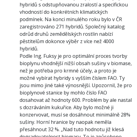
hybridů s odstupňovanou zralostí a specifickou
vhodností do konkrétních klimatických
podmínek. Na konci minulého roku bylo v ČR
zaregistrováno 271 hybridů. Společný katalog
odrůd druhů zemědělských rostlin nabízí
pěstitelům dokonce výběr z více než 4000
hybridů.
Podle Ing. Fuksy je pro optimální proces tvorby
bioplynu vhodnější nižší obsah sušiny v biomase,
než je potřeba pro krmné účely, a proto je
možné vybírat hybridy s vyšším číslem FAO. Ty
jsou mimo jiné také výnosnější. Upozornil, že pro
bioplynové stanice by mohlo číslo FAO
dosahovat až hodnoty 600. Problém by ale nastal
s dozráváním kukuřice. Aby bylo možné ji
konzervovat, musí se dosáhnout minimálně 28%
sušiny. Horní hranice by naopak neměla
přesáhnout 32 %. „Nad tuto hodnotu již klesá
degradovatelnost biomasy. To je způsobeno