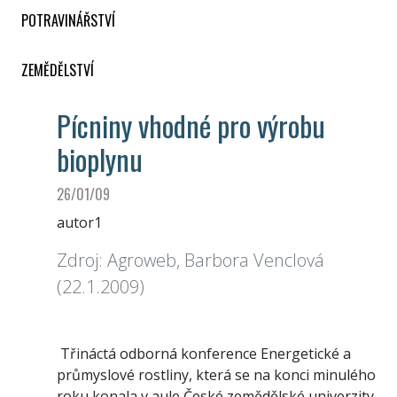
POTRAVINÁŘSTVÍ
ZEMĚDĚLSTVÍ
Pícniny vhodné pro výrobu
bioplynu
26/01/09
autor1
Zdroj: Agroweb, Barbora Venclová
(22.1.2009)
Třináctá odborná konference Energetické a
průmyslové rostliny, která se na konci minulého
roku konala v aule České zemědělské univerzity