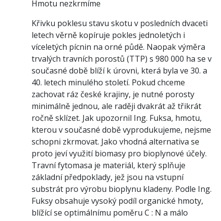
Hmotu nezkrmíme
Křivku poklesu stavu skotu v posledních dvaceti
letech věrně kopíruje pokles jednoletých i
víceletých pícnin na orné půdě. Naopak výměra
trvalých travních porostů (TTP) s 980 000 ha se v
současné době blíží k úrovni, která byla ve 30. a
40. letech minulého století. Pokud chceme
zachovat ráz české krajiny, je nutné porosty
minimálně jednou, ale raději dvakrát až třikrát
ročně sklízet. Jak upozornil Ing. Fuksa, hmotu,
kterou v současné době vyprodukujeme, nejsme
schopni zkrmovat. Jako vhodná alternativa se
proto jeví využití biomasy pro bioplynové účely.
Travní fytomasa je materiál, který splňuje
základní předpoklady, jež jsou na vstupní
substrát pro výrobu bioplynu kladeny. Podle Ing.
Fuksy obsahuje vysoký podíl organické hmoty,
blížící se optimálnímu poměru C : N a málo