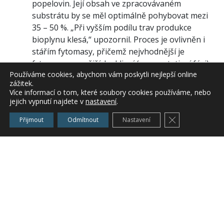
popelovin. Její obsah ve zpracovávaném
substrátu by se měl optimálně pohybovat mezi
35 – 50 %. „Při vyšším podílu trav produkce
bioplynu klesá,“ upozornil. Proces je ovlivněn i
stářím fytomasy, přičemž nejvhodnější je
fytomasa z ranějších sklizní (ve vegetativní fázi).
Používáme cookies, abychom vám poskytli nejlepší online
Při přechodu do fáze generativní se produkce
zážitek.
bioplynu snižuje a jeho kvalita klesá (snižuje se
Více informací o tom, které soubory cookies používáme, nebo
podíl metanu).
jejich vypnutí najdete v
nastavení
.
Zavřít cookie l
Vliv stanoviště
Přijmout
Odmítnout
Nastavení
Kvalita biomasy je ovlivněna botanickým
složením porostů, které je odrazem
stanovištních podmínek. Nejvýznamnějším
faktorem pro zvýšení výnosu a zlepšení kvality
porostů je vodní a výživný režim stanoviště.
„Zavlažovat travní porosty je v současné době
nereálné, přestože na zálivku velmi dobře
reagují nárůstem sušiny,“ konstatoval Ing. Fuksa.