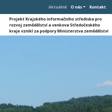
Aktuálně
O nás
Kontakt
Projekt Krajského informačního střediska pro
rozvoj zemědělství a venkova Středočeského
kraje vznikl za podpory Ministerstva zemědělství