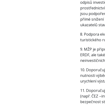
odpisů investi
prostřednictv
jsou podpořen
přímé snížení 
ukazatelů sta
8. Podpora ek
turistického 
9. MŽP je při
ERDF, ale také
neinvestičních
10. Doporučuj
nutnosti výbě
urychlení výst
11. Doporučuje
(např. ČEZ –in
bezpečnost st