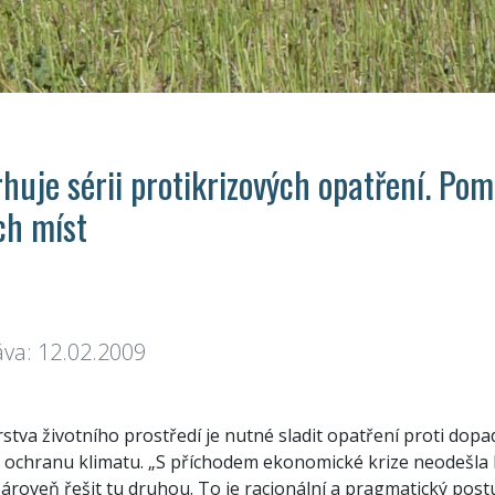
huje sérii protikrizových opatření. Po
ch míst
áva: 12.02.2009
rstva životního prostředí je nutné sladit opatření proti do
 ochranu klimatu. „S příchodem ekonomické krize neodešla kr
ároveň řešit tu druhou. To je racionální a pragmatický post