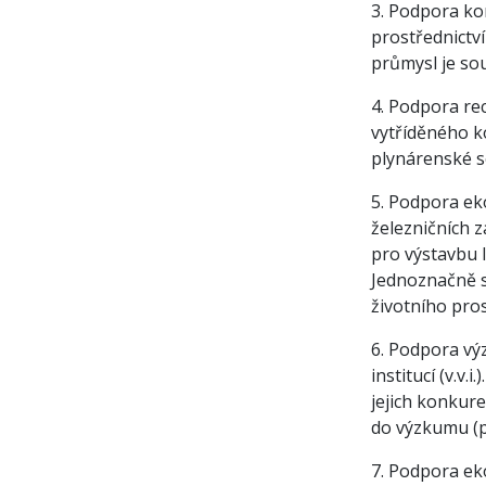
3. Podpora ko
prostřednictv
průmysl je so
4. Podpora re
vytříděného k
plynárenské s
5. Podpora ek
železničních z
pro výstavbu l
Jednoznačně s
životního pro
6. Podpora vý
institucí (v.v
jejich konkur
do výzkumu (p
7. Podpora ek