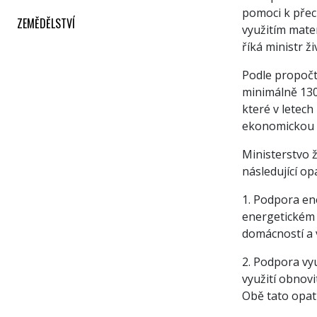
pomoci k přec
ZEMĚDĚLSTVÍ
využitím mate
říká ministr ž
Podle propočt
minimálně 130 
které v letec
ekonomickou k
Ministerstvo 
následující op
1. Podpora en
energetickém 
domácností a 
2. Podpora vyu
využití obnov
Obě tato opatř