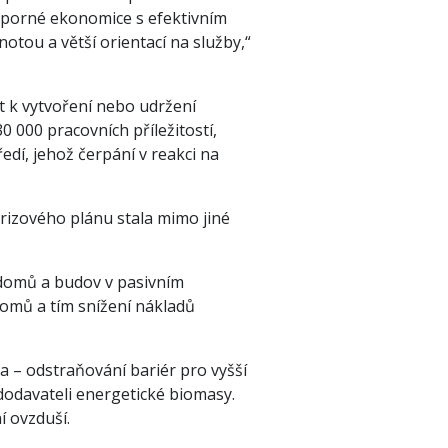
sporné ekonomice s efektivním
tou a větší orientací na služby,“
t k vytvoření nebo udržení
0 000 pracovních příležitostí,
dí, jehož čerpání v reakci na
krizového plánu stala mimo jiné
 domů a budov v pasivním
omů a tím snížení nákladů
la – odstraňování bariér pro vyšší
dodavateli energetické biomasy.
í ovzduší.