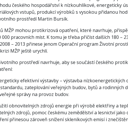
hodu českého hospodářství k nízkouhlíkové, energeticky ú
riálových vstupů, produkcí výrobků s vysokou přidanou hodno
ivotního prostředí Martin Bursík.
ů MŽP mohou protikrizová opatření, které navrhuje, přispě
000 pracovních míst. K tomu je třeba přičíst dalších 180 – 23
h 2008 – 2013 přinese jenom Operační program Životní prostře
rizi MŽP ještě urychlí.
životního prostředí navrhuje, aby se součástí českého proti
atření:
ergeticky efektivní výstavby – výstavba nízkoenergetických
standardu, zateplování veřejných budov, bytů a rodinných d
veřejné správy na provoz budov.
žití obnovitelných zdrojů energie při výrobě elektřiny a tep
itelných zdrojů, pomoc českému zemědělství a lesnictví jako 
ení přinesou zároveň snížení skleníkových emisí i znečištěn