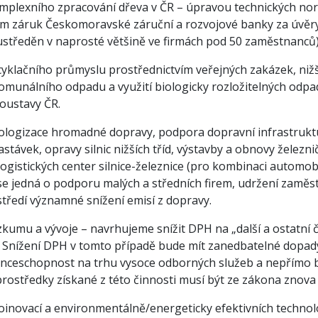
mplexního zpracování dřeva v ČR – úpravou technických nor
ím záruk Českomoravské záruční a rozvojové banky za úvěry 
ustředěn v naprosté většině ve firmách pod 50 zaměstnanců)
cyklačního průmyslu prostřednictvím veřejných zakázek, nižš
omunálního odpadu a využití biologicky rozložitelných odpa
oustavy ČR.
ologizace hromadné dopravy, podpora dopravní infrastruktu
astávek, opravy silnic nižších tříd, výstavby a obnovy želez
ogistických center silnice-železnice (pro kombinaci automobi
e jedná o podporu malých a středních firem, udržení zaměst
středí významné snížení emisí z dopravy.
zkumu a vývoje – navrhujeme snížit DPH na „další a ostatní 
.i.). Snížení DPH v tomto případě bude mít zanedbatelné dopad
enceschopnost na trhu vysoce odborných služeb a nepřímo 
rostředky získané z této činnosti musí být ze zákona znova
oinovací a environmentálně/energeticky efektivních technolo