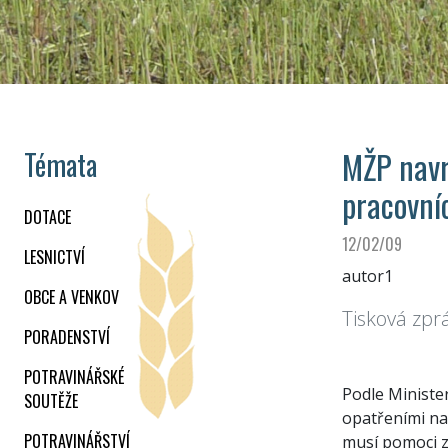
MŽP navr
Témata
pracovní
DOTACE
12/02/09
LESNICTVÍ
autor1
OBCE A VENKOV
Tisková zpr
PORADENSTVÍ
POTRAVINÁŘSKÉ
Podle Ministe
SOUTĚŽE
opatřeními na
POTRAVINÁŘSTVÍ
musí pomoci z