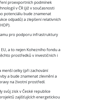
tvoření proexportních podmínek
ologií v ČR (již v současnosti
ího potenciálu bude znamenat
ukce odpadů) a zlepšení relativních
 HDP).
gramu pro podporu infrastruktury
ů EU, a to nejen Kohezního fondu a
ěchto prostředků v investičních i
 menší celky (při zachování
tavby a bude znamenat zlevnění a
ravy na životní prostředí.
y svůj zisk v České republice
projektů zajišťujících energetickou