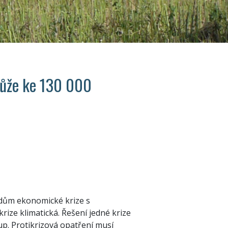
může ke 130 000
padům ekonomické krize s
ize klimatická. Řešení jedné krize
up. Protikrizová opatření musí