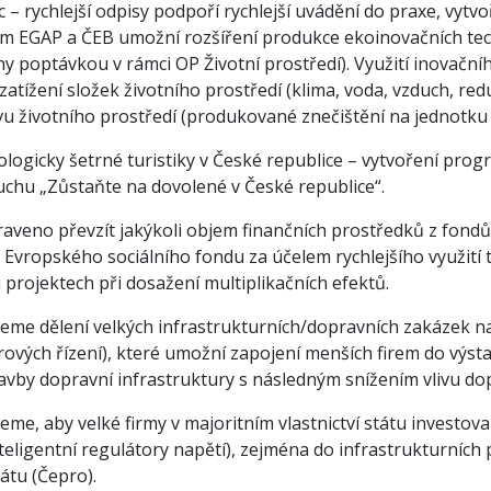
c – rychlejší odpisy podpoří rychlejší uvádění do praxe, vy
ím EGAP a ČEB umožní rozšíření produkce ekoinovačních techn
y poptávkou v rámci OP Životní prostředí). Využití inovačn
zatížení složek životního prostředí (klima, voda, vzduch, red
vu životního prostředí (produkované znečištění na jednotku
ologicky šetrné turistiky v České republice – vytvoření pro
ruchu „Zůstaňte na dovolené v České republice“.
praveno převzít jakýkoli objem finančních prostředků z fond
 Evropského sociálního fondu za účelem rychlejšího využití t
 projektech při dosažení multiplikačních efektů.
eme dělení velkých infrastrukturních/dopravních zakázek na
rových řízení), které umožní zapojení menších firem do výs
avby dopravní infrastruktury s následným snížením vlivu dop
me, aby velké firmy v majoritním vlastnictví státu investoval
teligentní regulátory napětí), zejména do infrastrukturních 
átu (Čepro).