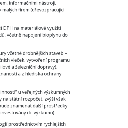
em, informačními nástroji,
malých firem (dřevozpracující
.
í DPH na materiálové využití
dů, včetně napojení bioplynu do
ry včetně drobnějších staveb –
ničních vleček, vytvoření programu
lové a železniční dopravy).
nanosti a z hlediska ochrany
činnosti“ u veřejných výzkumných
y na státní rozpočet, zvýší však
bude znamenat další prostředky
 investovány do výzkumu).
gií prostřednictvím rychlejších