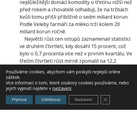
nejdůležitější domácí komodity o třetinu nižší než
před rokem a chovatelé odhadují, že na tržbách
kvůli tomu přišli přibližně o sedm miliard korun.
Podle Veleby farmáři za mléko trží kolem 20
miliard korun ročně.
Největší růst cen vstupů zaznamenali statistici
ve druhém čtvrtletí, kdy dosáhl 15 procent, což
bylo o 0,7 procenta více než v prvním kvartálu. Ve
třetím čtvrtletí růst mírně zpomalil na 12,2
procenta, v posledních třech měsících zmírnil na
Používáme cookies, abychom vám poskytli nejlepší online
2,5 procenta.
zážitek.
Nejvýrazněji rostly ceny u hnojiv, zejména u
Více informací o tom, které soubory cookies používáme, nebo
jejich vypnutí najdete v
nastavení
.
jejich směsí, které ve srovnání s rokem 2007 v
průměru podražily o 66,1 procenta. Ceny osiv se
Zavřít cookie l
Přijmout
Odmítnout
Nastavení
meziročně zvýšily o 16 procent, nejvíce podražil
ječmen, a to o 34,9 procenta.
O více než 18 procent více zaplatili zemědělci za
krmiva. V této kategorii se na růstu cen podílely
zejména krmné směsi, u kterých statistici