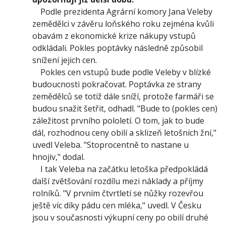
Podle prezidenta Agrární komory Jana Veleby
zemědělci v závěru loňského roku zejména kvůli
obavám z ekonomické krize nákupy vstupů
odkládali. Pokles poptávky následně způsobil
snížení jejich cen.
Pokles cen vstupů bude podle Veleby v blízké
budoucnosti pokračovat. Poptávka ze strany
zemědělců se totiž dále sníží, protože farmáři se
budou snažit šetřit, odhadl. "Bude to (pokles cen)
záležitost prvního pololetí. O tom, jak to bude
dál, rozhodnou ceny obilí a sklizeň letošních žní,"
uvedl Veleba. "Stoprocentně to nastane u
hnojiv," dodal.
I tak Veleba na začátku letoška předpokládá
další zvětšování rozdílu mezi náklady a příjmy
rolníků. "V prvním čtvrtletí se nůžky rozevřou
ještě víc díky pádu cen mléka," uvedl. V Česku
jsou v současnosti výkupní ceny po obilí druhé