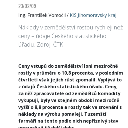
23/02/09
Ing. František Vomočil
/
KIS Jihomoravský kraj
Náklady v zemědělství rostou rychleji než
ceny – údaje Českého statistického
úřadu. Zdroj: ČTK
Ceny vstupů do zemědělství loni meziročně
rostly v průměru o 10,8 procenta, v posledním
čtvrtletí však jejich růst zpomalil. Vyplývá to
z údajů Českého statistického úřadu. Ceny,
za něž zpracovatelé od zemědělců komodity
vykupují, byly ve stejném období meziročně
vyšší o 8,8 procenta a rostly tak ve srovnání s
náklady na výrobu pomaleji. Tuzemští
farmáři na tento podle nich nepříznivý stav
upozorňují již delší dobu.