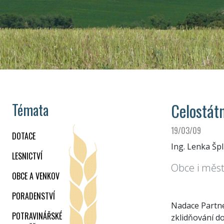
Celostát
Témata
19/03/09
DOTACE
Ing. Lenka Špl
LESNICTVÍ
Obce i měst
OBCE A VENKOV
PORADENSTVÍ
Nadace Partne
POTRAVINÁŘSKÉ
zklidňování d