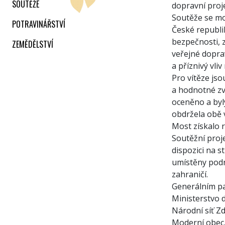
SOUTĚŽE
dopravní proj
Soutěže se mo
POTRAVINÁŘSTVÍ
České republik
bezpečnosti, z
ZEMĚDĚLSTVÍ
veřejné dopra
a příznivý vliv
Pro vítěze js
a hodnotné zv
oceněno a byl
obdržela obě 
Most získalo r
Soutěžní proj
dispozici na 
umístěny podr
zahraničí.
Generálním pa
Ministerstvo 
Národní síť Z
Moderní obec