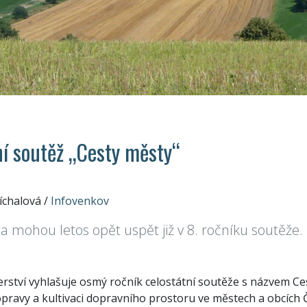
ní soutěž „Cesty městy“
íchalová
/
Infovenkov
a mohou letos opět uspět již v 8. ročníku soutěže.
rství vyhlašuje osmý ročník celostátní soutěže s názvem Ce
opravy a kultivaci dopravního prostoru ve městech a obcích 