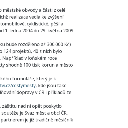
 městské obvody a části z celé
ichž realizace vedla ke zvýšení
omobilové, cyklistické, pěší a
d 1. ledna 2004 do 29. května 2009
íku bude rozděleno až 300.000 Kč)
 124 projektů, 40 z nich bylo
. Například v loňském roce
kty shodně 100 tisíc korun a město
kého formuláře, který je k
vi.cz/cestymesty
, kde jsou také
ňování dopravy v ČR i příkladů ze
 záštitu nad ní opět poskytlo
 soutěže je Svaz měst a obcí ČR,
partnerem je již tradičně měsíčník