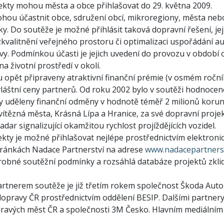
ekty mohou města a obce přihlašovat do 29. května 2009.
hou účastnit obce, sdružení obcí, mikroregiony, města nebo
y. Do soutěže je možné přihlásit taková dopravní řešení, jej
kvalitnění veřejného prostoru či optimalizaci uspořádání aut
vy. Podmínkou účasti je jejich uvedení do provozu v období o
 na životní prostředí v okolí.
ou opět připraveny atraktivní finanční prémie (v osmém ročn
láštní ceny partnerů. Od roku 2002 bylo v soutěži hodnoceno
y uděleny finanční odměny v hodnotě téměř 2 milionů korun
vítězná města, Krásná Lípa a Hranice, za své dopravní proje
adar signalizující okamžitou rychlost projíždějících vozidel.
ekty je možné přihlašovat nejlépe prostřednictvím elektronic
stránkách Nadace Partnerství na adrese
www.nadacepartnerst
obné soutěžní podmínky a rozsáhlá databáze projektů zklid
rtnerem soutěže je již třetím rokem společnost Škoda Auto,
dopravy ČR prostřednictvím oddělení BESIP. Dalšími partnery
dravých měst ČR a společnosti 3M Česko. Hlavním mediálním 
.