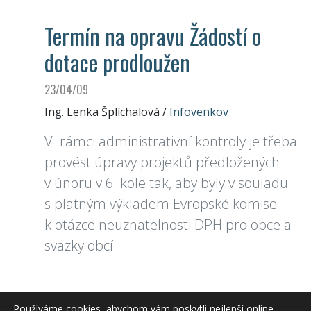
Termín na opravu Žádostí o
dotace prodloužen
23/04/09
Ing. Lenka Šplíchalová
/
Infovenkov
V rámci administrativní kontroly je třeba
provést úpravy projektů předložených
v únoru v 6. kole tak, aby byly v souladu
s platným výkladem Evropské komise
k otázce neuznatelnosti DPH pro obce a
svazky obcí.
Místní akční skupiny budou mít na žádosti o
Používáme cookies, abychom vám poskytli nejlepší online