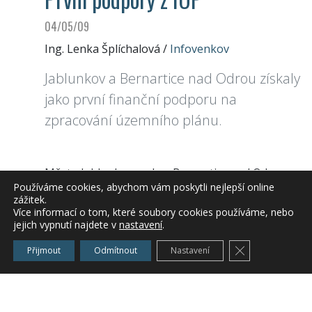
04/05/09
Ing. Lenka Šplíchalová
/
Infovenkov
Jablunkov a Bernartice nad Odrou získaly
jako první finanční podporu na
zpracování územního plánu.
Město Jablunkov a obec Bernartice nad Odrou
Používáme cookies, abychom vám poskytli nejlepší online
získaly jako první v rámci probíhající výzvy
zážitek.
finanční podporu na zpracování územního plánu
Více informací o tom, které soubory cookies používáme, nebo
z Integrovaného operačního programu (IOP).
jejich vypnutí najdete v
nastavení
.
Žádosti o dotaci je stále možné podávat.
Zavřít cookie l
Přijmout
Odmítnout
Nastavení
Celý článek
zde
Zdroj: MMR ČR