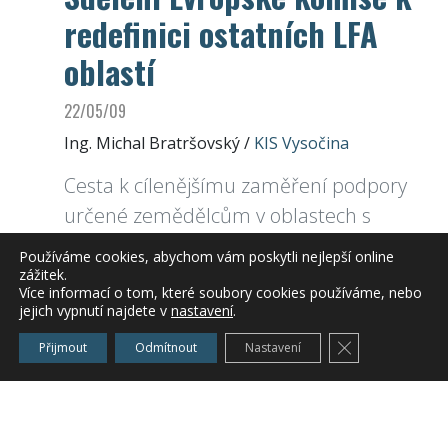
redefinici ostatních LFA
oblastí
22/05/09
Ing. Michal Bratršovský
/
KIS Vysočina
Cesta k cílenějšímu zaměření podpory
určené zemědělcům v oblastech s
přírodním znevýhodněním
Používáme cookies, abychom vám poskytli nejlepší online
zážitek.
Více informací o tom, které soubory cookies používáme, nebo
jejich vypnutí najdete v
nastavení
.
Sdělení EK k redefinici ostatních LFA
Zavřít cookie l
Přijmout
Odmítnout
Nastavení
Příloha ke sdělení EK k redefinici LFA
Zařazeno v
Rostlinná výroba