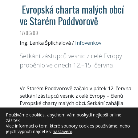
Evropská charta malých obcí
ve Starém Poddvorově
17/06/09
Ing. Lenka Šplíchalová
/
Infovenkov
Setkání zástupců vesnic z celé Evropy
proběhlo ve dnech 12.–15. června.
Ve Starém Poddvorově začalo v pátek 12. června
setkání zástupců vesnic z celé Evropy – členů
Evropské charty malých obcí. Setkání zahájila
česká hymna a vztyčení vlajek jednotlivých
Používáme cookies, abychom vám poskytli nejlepší online
členských států. Prezident Evropské charty
zážitek.
venkovských obcí Frans Ronnes z Nizozemska
Více informací o tom, které soubory cookies používáme, nebo
jejich vypnutí najdete v
nastavení
.
spolu se starostkou Starého Poddvorova Marií