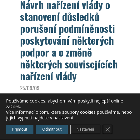
Návrh nařízení vlády o
stanovení důsledků
porušení podmíněnosti
poskytování některých
podpor a o změně
některých souvisejících
nařízení vlády
25/09/09
Ing. Michal Bratršovský
/
KIS Vysočina
Používáme cookies, abychom vám poskytli nejlepší online
zážitek.
informace z Porady ministra zemědělství
Více informací o tom, které soubory cookies používáme, nebo
jejich vypnutí najdete v
nastavení
.
ze dne 23.9.2009
Zavřít cookie l
Přijmout
Odmítnout
Nastavení