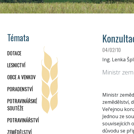
Konzulta
Témata
04/02/10
DOTACE
Ing. Lenka Špl
LESNICTVÍ
Ministr zem
OBCE A VENKOV
PORADENSTVÍ
Ministr zeměd
POTRAVINÁŘSKÉ
zemědělství, 
SOUTĚŽE
Veřejnou konz
Jednou ze sou
POTRAVINÁŘSTVÍ
souvisejících
důvodu se při
ZEMĚDĚLSTVÍ