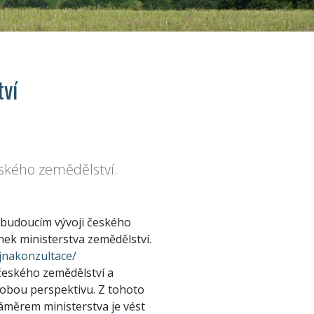
tví
eského zemědělství.
o budoucím vývoji českého
ek ministerstva zemědělství.
ejnakonzultace/
 českého zemědělství a
dobou perspektivu. Z tohoto
áměrem ministerstva je vést