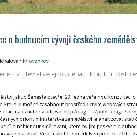
ce o budoucím vývoji českého zeměděls
íchalová
/
Infovenkov
ědělství otevřel veřejnou debatu k budoucnosti č
ělství Jakub Šebesta otevřel 29. ledna veřejnou konzultaci 
do které je možné zasáhnout prostřednictvím webových strán
ultaci naleznete na adrese:
http://eagri.cz/public/eagri/ver
časných priorit ministerstva zemědělství je analyzovat stav
 oborů a nabídnout směřování, které by jim poskytlo dlouho
pravuje materiál „Vize českého zemědělství po roce 2010“. Z