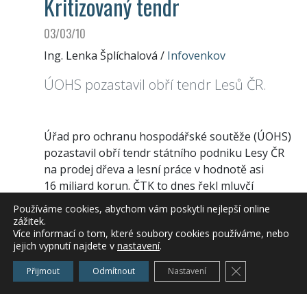
Kritizovaný tendr
03/03/10
Ing. Lenka Šplíchalová
/
Infovenkov
ÚOHS pozastavil obří tendr Lesů ČR.
Úřad pro ochranu hospodářské soutěže (ÚOHS)
pozastavil obří tendr státního podniku Lesy ČR
na prodej dřeva a lesní práce v hodnotě asi
16 miliard korun. ČTK to dnes řekl mluvčí
státních lesů Zbyněk Boublík. Důvodem jsou
Používáme cookies, abychom vám poskytli nejlepší online
kritéria, jimiž chtěly Lesy ČR zúžit počet
zážitek.
Více informací o tom, které soubory cookies používáme, nebo
uchazečů o zakázku, řekl ČTK šéf
jejich vypnutí najdete v
nastavení
.
antimonopolního úřadu Petr Rafaj. Tendr
kritizují a žádají jeho změnu či zastavení lesnické
Zavřít cookie l
Přijmout
Odmítnout
Nastavení
organizace, některé politické strany a ekologové.
Celý článek
zde