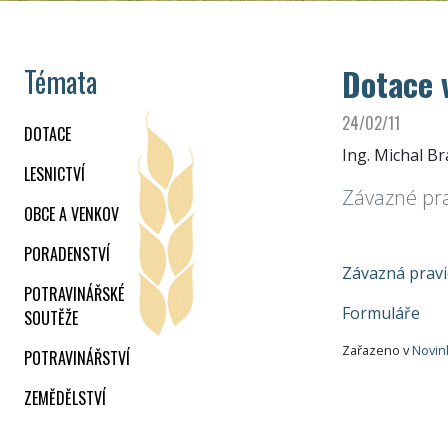
Dotace 
Témata
24/02/11
DOTACE
Ing. Michal B
LESNICTVÍ
Závazné pra
OBCE A VENKOV
PORADENSTVÍ
Závazná pravi
POTRAVINÁŘSKÉ
Formuláře
SOUTĚŽE
Zařazeno v
Novin
POTRAVINÁŘSTVÍ
ZEMĚDĚLSTVÍ