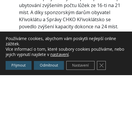
ubytování zvýšením počtu lůžek ze 16-ti na 21
míst. A díky sponzorským darům obyvatel
Křivoklátu a Správy CHKO Křivoklátsko se
povedlo zvýšení kapacity dokonce na 24 míst.
IVS Budy mohlo z této neinvestiční dotace
Používáme cookies, abychom vám poskytli nejlepší online
zážitek.
vyměnit nevyhovující kuchyňskou linku, z dílny
Více informací o tom, které soubory cookies používáme, nebo
Luboše Jiráska z Městečka, za prostornější.
jejich vypnutí najdete v
nastavení
.
Turisté mohou používat sklopné stolky a
Zavřít cookie l
Přijmout
Odmítnout
Nastavení
skládací židle pro stolování. Byla také zakoupena
ekologická pračka, žehlička s příslušenstvím,
vysavač a lůžkoviny s povlečením.
Zvýšením standardu ubytování došlo ke
zlepšení podmínek pro organizování školení,
osvětových a vzdělávacích akcí pro odbornou i
širokou turistickou veřejnost.