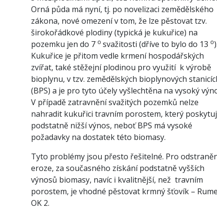
Orná půda má nyní, tj. po novelizaci zemědělského
zákona, nové omezení v tom, že lze pěstovat tzv.
širokořádkové plodiny (typická je kukuřice) na
o
o
pozemku jen do 7
svažitosti (dříve to bylo do 13
)
Kukuřice je přitom vedle krmení hospodářských
zvířat, také stěžejní plodinou pro využití
k výrobě
bioplynu, v tzv. zemědělských bioplynových stanicíc
(BPS) a je pro tyto účely vyšlechtěna na vysoký výn
V případě zatravnění svažitých pozemků nelze
nahradit kukuřici travním porostem, který poskytu
podstatně nižší výnos, neboť BPS má vysoké
požadavky na dostatek této biomasy.
Tyto problémy jsou přesto řešitelné. Pro odstraněn
eroze, za současného získání podstatně vyšších
výnosů biomasy, navíc i kvalitnější, než
travním
porostem, je vhodné pěstovat krmný šťovík – Rum
OK 2.