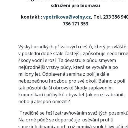
sdružení pro biomasu
kontakt :
vpetrikova@volny.cz
, Tel. 233 356 940
736 171 353
Výskyt prudkých přívalových dešťů, který je zvláště
v poslední době stále častější, způsobuje nedozírn
škody vodní erozí. Ta devastuje půdu smyvem
nejúrodnější vrstvy půdy, která se vytvářela po
miliony let. Odplavená zemina z polí je dále
nebezpečnou hrozbou pro své okolí. Bahno z polí
tak působí další obrovské škody zaplavením
komunikací i příbytků obyvatel. Jak erozi zabránit,
nebo ji alespoň omezit ?
Tradičně se řeší zatravňováním svažitých pozemků
Na orné půdě se doporučuje
osévání pruhů
s meziplodinami apod., což nemívá spolehlivý účine