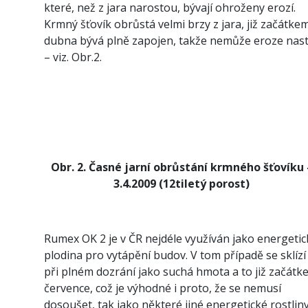
které, než z jara narostou, bývají ohroženy erozí.
Krmný šťovík obrůstá velmi brzy z jara, již začátke
dubna bývá plně zapojen, takže nemůže eroze nast
– viz. Obr.2.
Obr. 2. Časné jarní obrůstání krmného šťovíku 
3.4.2009 (12tiletý porost)
Rumex OK 2 je v ČR nejdéle využíván jako energetic
plodina pro vytápění budov. V tom případě se sklízí
při plném dozrání jako suchá hmota a to již začátk
července, což je výhodné i proto, že se nemusí
dosoušet, tak jako některé jiné energetické rostlin