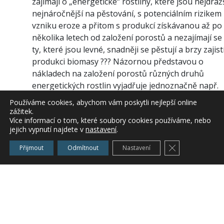
zajímají o „energetické“ rostliny, které jsou nejdražš
nejnáročnější na pěstování, s potenciálním rizikem
vzniku eroze a přitom s produkcí získávanou až po
několika letech od založení porostů a nezajímají se
ty, které jsou levné, snadněji se pěstují a brzy zajist
produkci biomasy ??? Názornou představou o
nákladech na založení porostů různých druhů
energetických rostlin vyjadřuje jednoznačně např.
cena osiv / sadby, viz uvedený přehled :
Používáme cookies, abychom vám poskytli nejlepší online
zážitek.
Cena osiva / sadby na založení porostů
Více informací o tom, které soubory cookies používáme, nebo
energetických rostlin a termín první produkc
jejich vypnutí najdete v
nastavení
.
Zavřít cookie l
Přijmout
Odmítnout
Nastavení
osivo
sadba
celkem
rostliny
Kč/kg
Kč/kus
potřeba/ha
Kč/ha
první sklizeň
______________________________________________________