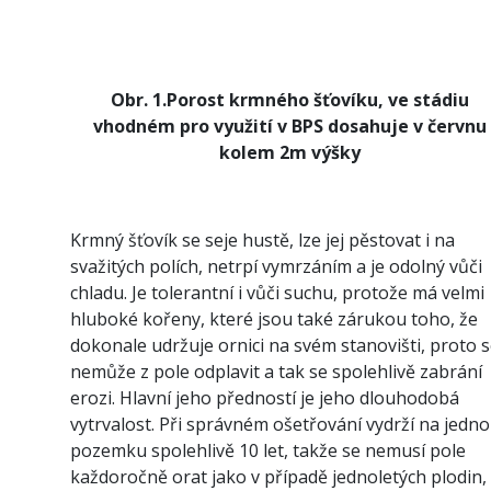
Obr. 1.Porost krmného šťovíku, ve stádiu
vhodném pro využití v BPS dosahuje v červnu
kolem 2m výšky
Krmný šťovík se seje hustě, lze jej pěstovat i na
svažitých polích, netrpí vymrzáním a je odolný vůči
chladu. Je tolerantní i vůči suchu, protože má velmi
hluboké kořeny, které jsou také zárukou toho, že
dokonale udržuje ornici na svém stanovišti, proto 
nemůže z pole odplavit a tak se spolehlivě zabrání
erozi. Hlavní jeho předností je jeho dlouhodobá
vytrvalost. Při správném ošetřování vydrží na jedn
pozemku spolehlivě 10 let, takže se nemusí pole
každoročně orat jako v případě jednoletých plodin,