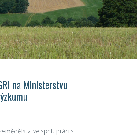
GRI na Ministerstvu
 výzkumu
zemědělství ve spolupráci s