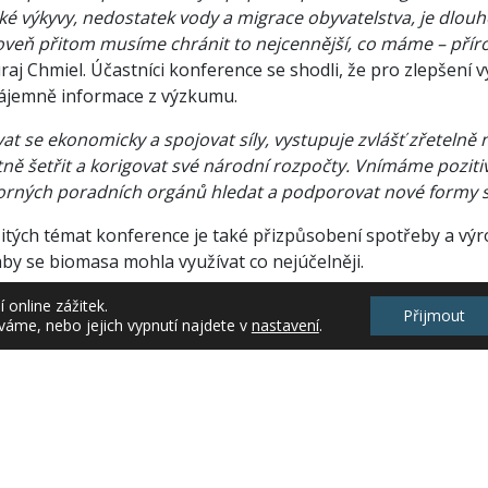
cké výkyvy, nedostatek vody a migrace obyvatelstva, je d
veň přitom musíme chránit to nejcennější, co máme – přír
raj Chmiel. Účastníci konference se shodli, že pro zlepšení v
zájemně informace z výzkumu.
at se ekonomicky a spojovat síly, vystupuje zvlášť zřetelně
ně šetřit a korigovat své národní rozpočty. Vnímáme pozit
rných poradních orgánů hledat a podporovat nové formy s
žitých témat konference je také přizpůsobení spotřeby a v
aby se biomasa mohla využívat co nejúčelněji.
a
online zážitek.
Přijmout
váme, nebo jejich vypnutí najdete v
nastavení
.
ru komunikace MZe
lně
,
Věda a výzkum
,
Zemědělský výzkum