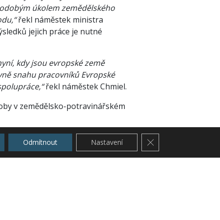
louhodobým úkolem zemědělského
odu,“
řekl náměstek ministra
ýsledků jejich práce je nutné
 nyní, kdy jsou evropské země
ivně snahu pracovníků Evropské
polupráce,“
řekl náměstek Chmiel.
ýroby v zemědělsko-potravinářském
Zavřít cookie lištu G
Odmítnout
Nastavení