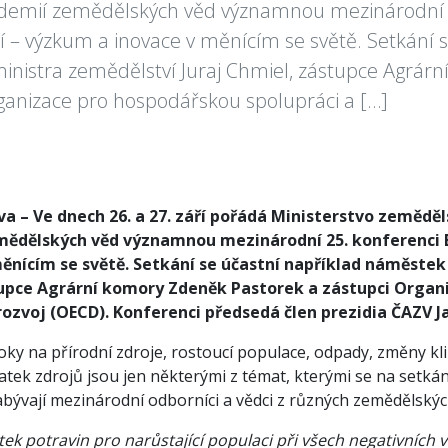
demií zemědělských věd významnou mezinárodní 
 – výzkum a inovace v měnícím se světě. Setkání s
nistra zemědělství Juraj Chmiel, zástupce Agrár
ganizace pro hospodářskou spolupráci a […]
a – Ve dnech 26. a 27. září pořádá Ministerstvo zeměděl
ědělských věd významnou mezinárodní 25. konferenci 
měnícím se světě. Setkání se účastní například náměstek
upce Agrární komory Zdeněk Pastorek a zástupci Organ
rozvoj (OECD). Konferenci předsedá člen prezidia ČAZV J
oky na přírodní zdroje, rostoucí populace, odpady, změny klim
atek zdrojů jsou jen některými z témat, kterými se na setkán
abývají mezinárodní odborníci a vědci z různých zemědělský
atek potravin pro narůstající populaci při všech negativních 