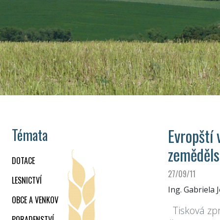
Evropští
Témata
zeměděls
DOTACE
27/09/11
LESNICTVÍ
Ing. Gabriela 
OBCE A VENKOV
Tisková zpr
PORADENSTVÍ