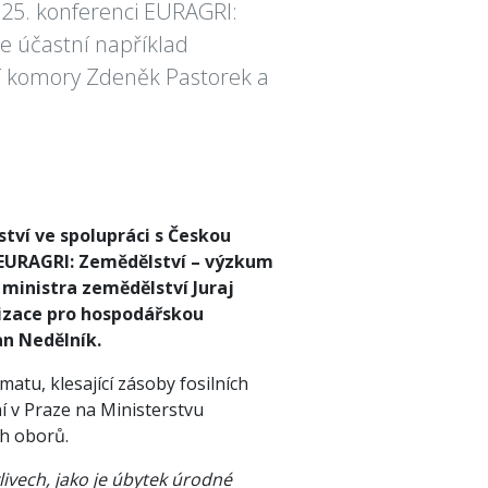
25. konferenci EURAGRI:
e účastní například
ní komory Zdeněk Pastorek a
ství ve spolupráci s Českou
EURAGRI: Zemědělství – výzkum
 ministra zemědělství Juraj
izace pro hospodářskou
an Nedělník.
atu, klesající zásoby fosilních
í v Praze na Ministerstvu
ch oborů.
vlivech, jako je úbytek úrodné