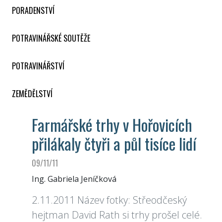
PORADENSTVÍ
POTRAVINÁŘSKÉ SOUTĚŽE
POTRAVINÁŘSTVÍ
ZEMĚDĚLSTVÍ
Farmářské trhy v Hořovicích
přilákaly čtyři a půl tisíce lidí
09/11/11
Ing. Gabriela Jeníčková
2.11.2011 Název fotky: Střeodčeský
hejtman David Rath si trhy prošel celé.