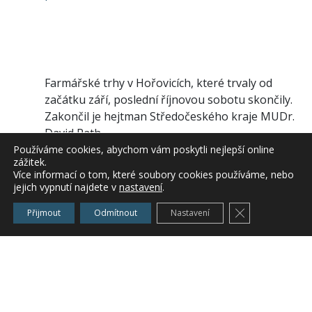
Farmářské trhy v Hořovicích, které trvaly od
začátku září, poslední říjnovou sobotu skončily.
Zakončil je hejtman Středočeského kraje MUDr.
David Rath.
Používáme cookies, abychom vám poskytli nejlepší online
zážitek.
Více informací o tom, které soubory cookies používáme, nebo
jejich vypnutí najdete v
nastavení
.
Farmářské trhy navštívilo přes 4.500 návštěvníků
a ti zde mohli zakoupit zboží a výrobky u bez
Zavřít cookie l
Přijmout
Odmítnout
Nastavení
mála 40 různých výrobců či farmářů. Ačkoli trhy
skončili tuto sobotu ihned se farmáři i
návštěvníci ptají po pokračování farmářských
trhů v Hořovicích, i díky těmto dotazům se dají
považovat trhy za velmi úspěšné.