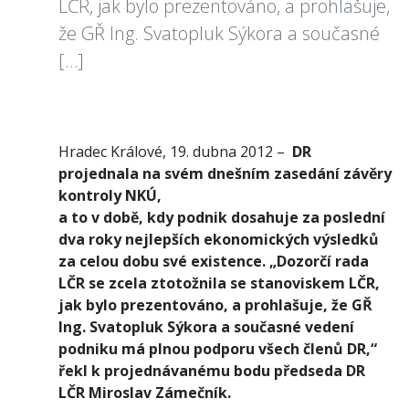
LČR, jak bylo prezentováno, a prohlašuje,
že GŘ Ing. Svatopluk Sýkora a současné
[…]
Hradec Králové, 19. dubna 2012 –
DR
projednala na svém dnešním zasedání závěry
kontroly NKÚ,
a to v době, kdy podnik dosahuje za poslední
dva roky nejlepších ekonomických výsledků
za celou dobu své existence. „Dozorčí rada
LČR se zcela ztotožnila se stanoviskem LČR,
jak bylo prezentováno, a prohlašuje, že GŘ
Ing. Svatopluk Sýkora a současné vedení
podniku má plnou podporu všech členů DR,“
řekl k projednávanému bodu předseda DR
LČR Miroslav Zámečník.