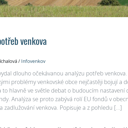
potřeb venkova
íchalová
/
Infovenkov
vydal dlouho očekávanou analýzu potřeb venkova. A
kými problémy venkovské obce nejčastěji bojují a d
 a to hlavně ve světle debat o budoucím nastaven
ndy. Analýza se proto zabývá rolí EU fondů v obecn
zadlužování venkova. Popisuje a z pohledu […]