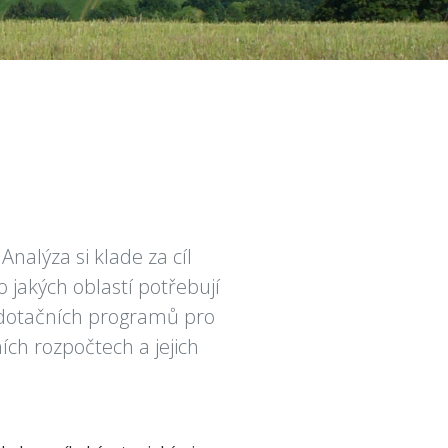
nalýza si klade za cíl
o jakých oblastí potřebují
í dotačních programů pro
ích rozpočtech a jejich