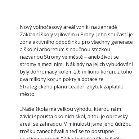
Nový volnočasový areál vznikl na zahradě
Základní školy v Jílovém u Prahy. Jeho součástí je
zóna aktivního odpočinku pro všechny generace
a školní arboretum s naučnou stezkou
nazvanou Stromy ve městě – aneb život se
stromy a mezi nimi. Náklady na jejich vybudování
byly dohromady kolem 2,6 milionu korun, z toho
dva miliony korun pokryla dotace ze
Strategického plánu Leader, zbytek zaplatilo
město.
„Naše škola má velkou výhodu, kterou nám
závidí spousta okolních škol, a tou je obrovský
areál se zahradou. V minulosti jsme jeho údržbu
trošku zanedbávali a teď se to postupně
snažíme napravit,“ říká ředitelka školy Květa