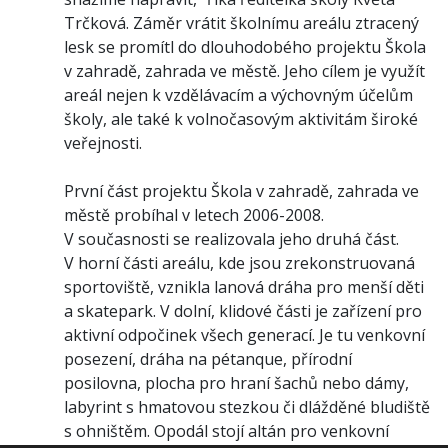
Trčková. Záměr vrátit školnímu areálu ztracený
lesk se promítl do dlouhodobého projektu Škola
v zahradě, zahrada ve městě. Jeho cílem je využít
areál nejen k vzdělávacím a výchovným účelům
školy, ale také k volnočasovým aktivitám široké
veřejnosti.
První část projektu Škola v zahradě, zahrada ve
městě probíhal v letech 2006-2008.
V současnosti se realizovala jeho druhá část.
V horní části areálu, kde jsou zrekonstruovaná
sportoviště, vznikla lanová dráha pro menší děti
a skatepark. V dolní, klidové části je zařízení pro
aktivní odpočinek všech generací. Je tu venkovní
posezení, dráha na pétanque, přírodní
posilovna, plocha pro hraní šachů nebo dámy,
labyrint s hmatovou stezkou či dlážděné bludiště
s ohništěm. Opodál stojí altán pro venkovní