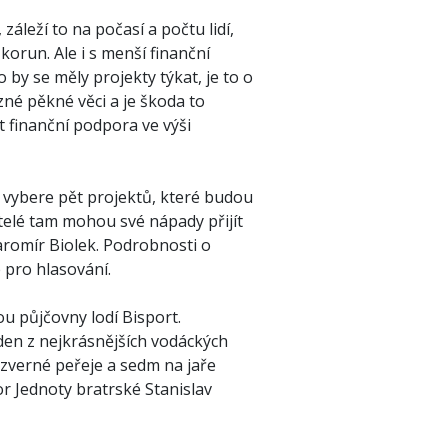
leží to na počasí a počtu lidí,
 korun. Ale i s menší finanční
 by se měly projekty týkat, je to o
ůzné pěkné věci a je škoda to
ít finanční podpora ve výši
 vybere pět projektů, které budou
telé tam mohou své nápady přijít
aromír Biolek. Podrobnosti o
 pro hlasování.
u půjčovny lodí Bisport.
eden z nejkrásnějších vodáckých
ozverné peřeje a sedm na jaře
or Jednoty bratrské Stanislav