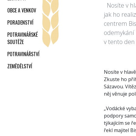
Nosíte v hla
OBCE A VENKOV
jak ho real
PORADENSTVÍ
centrem Bis
odemykání ř
POTRAVINÁŘSKÉ
v tento den
SOUTĚŽE
POTRAVINÁŘSTVÍ
ZEMĚDĚLSTVÍ
Nosíte v hlavě
Zkuste ho při
Sázavou. Vítě
něj věnuje po
„Vodácké vyba
podpory samot
týkajícím se ře
řekl majitel B