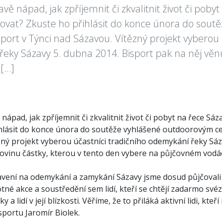
vě nápad, jak zpříjemnit či zkvalitnit život či pobyt
izovat? Zkuste ho přihlásit do konce února do sou
port v Týnci nad Sázavou. Vítězný projekt vyberou 
eky Sázavy 5. dubna 2014. Bisport pak na něj věnu
 […]
 nápad, jak zpříjemnit či zkvalitnit život či pobyt na řece Sáza
hlásit do konce února do soutěže vyhlášené outdoorovým ce
zný projekt vyberou účastníci tradičního odemykání řeky Sáz
lovinu částky, kterou v tento den vybere na půjčovném vodá
vení na odemykání a zamykání Sázavy jsme dosud půjčovali
né akce a soustředění sem lidí, kteří se chtějí zadarmo své
ky a lidí v její blízkosti. Věříme, že to přiláká aktivní lidi, kte
isportu Jaromír Biolek.