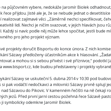
e na půjčovném vybere, nedokáže Jaromír Biolek odhadnout, zá
k řece přijdou. Jisté ale je, že se nebude jednat o desetitisíce
í realizovat zajímavé věci. „Záměrně nechci specifikovat, čeho
ativitě lidí. Nechci je ničím svazovat, v jejich hlavách jsou r
al. Každý si navíc podle něj může lehce spočítat, jestli bude m
ovného pro jeho projekt význam.
své projekty doručit Bisportu do konce února. Z nich komise
kání Sázavy předloženy účastníkům akce k hlasování. „Žada
tovat a mohou si s sebou přivést i své příznivce,“ podotkl J
na www.bisport.cz, kde budou představeny i projekty vybrané
ykání Sázavy se uskuteční 5. dubna 2014 v 10:30 pod budovo
 si pak vodáčtí nedočkavci a milovníci Sázavy prvně splují j
 nad Sázavou do Pikovic. V kamenném řečišti na ně čekají r
ných jezů. Před první jarní cestou požehná řece Sázavě past
m ji symbolicky odemkne Jaromír Biolek.