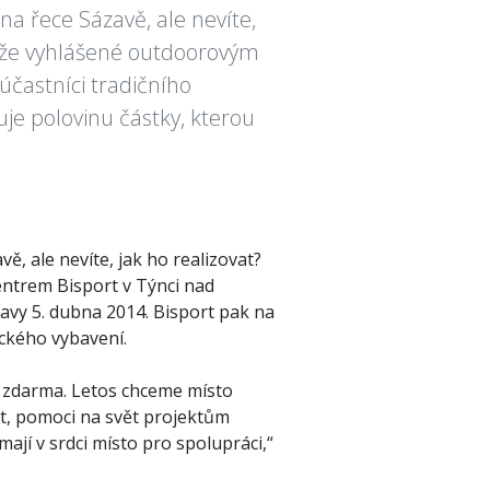
 na řece Sázavě, ale nevíte,
těže vyhlášené outdoorovým
účastníci tradičního
je polovinu částky, kterou
vě, ale nevíte, jak ho realizovat?
ntrem Bisport v Týnci nad
avy 5. dubna 2014. Bisport pak na
ckého vybavení.
 zdarma. Letos chceme místo
zt, pomoci na svět projektům
ří mají v srdci místo pro spolupráci,“