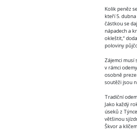
Kolik peněz s
kteří 5. dubna 
částkou se daj
nápadech a kre
okleštit,“ dod
poloviny půjč
Zájemci musí 
v rámci odemy
osobně prezen
soutěži jsou 
Tradiční odem
Jako každý rok
úseků z Týnce
většinou sjízd
Škvor a klíče