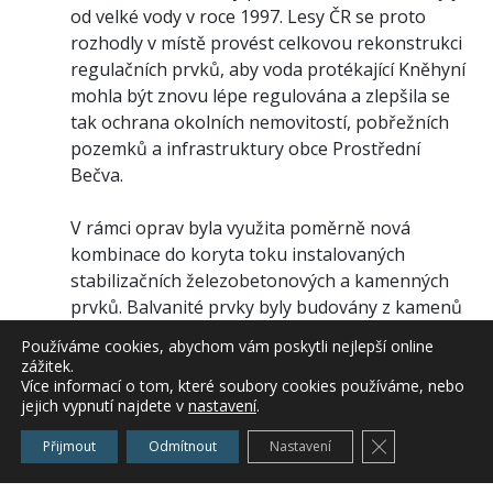
od velké vody v roce 1997. Lesy ČR se proto
rozhodly v místě provést celkovou rekonstrukci
regulačních prvků, aby voda protékající Kněhyní
mohla být znovu lépe regulována a zlepšila se
tak ochrana okolních nemovitostí, pobřežních
pozemků a infrastruktury obce Prostřední
Bečva.
V rámci oprav byla využita poměrně nová
kombinace do koryta toku instalovaných
stabilizačních železobetonových a kamenných
prvků. Balvanité prvky byly budovány z kamenů
o váze nad 3 tuny. Díky realizovanému řešení se
Používáme cookies, abychom vám poskytli nejlepší online
podařilo zachovat přirozený charakter vodního
zážitek.
toku a zároveň omezit škodlivé působení
Více informací o tom, které soubory cookies používáme, nebo
jejich vypnutí najdete v
nastavení
.
povodňových průtoků na okolí. Opravy probíhaly
v úseku říčních kilometrů 0,250 až 3,900.
Zavřít cookie l
Přijmout
Odmítnout
Nastavení
Lesům ČR se tak v oblasti podařilo dokončit