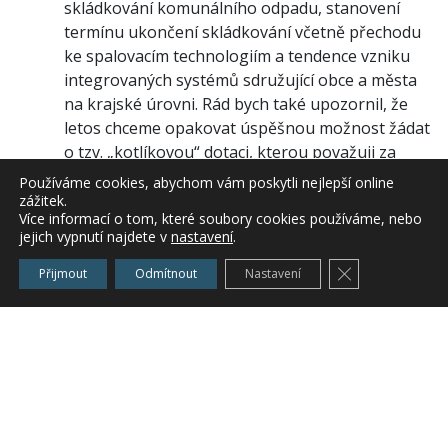
skládkování komunálního odpadu, stanovení
termínu ukončení skládkování včetně přechodu
ke spalovacím technologiím a tendence vzniku
integrovaných systémů sdružující obce a města
na krajské úrovni. Rád bych také upozornil, že
letos chceme opakovat úspěšnou možnost žádat
o tzv. „kotlíkovou“ dotaci, kterou považuji za
jeden z nejefektivnějších způsobů, jak pomoci
Používáme cookies, abychom vám poskytli nejlepší online
lidem a zároveň chránit životní prostředí,“ uvedl
zážitek.
Více informací o tom, které soubory cookies používáme, nebo
náměstek hejtmana pro oblast životního
jejich vypnutí najdete v
nastavení
.
prostředí Marek Semerád s tím, že se veřejnost
Zavřít cookie l
včas dozví podmínky podání žádostí o tuto
Přijmout
Odmítnout
Nastavení
dotaci.
Další diskuzi podnítil především fakt, že obce a
města Středočeského kraje investovaly do
systémů zpracování a likvidace komunálního