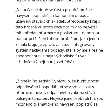
regionálního rozvoje Karel Horčička.
„V současné době se často probírá možné
navýšení poplatků za komunální odpad a
uzavření stávajících skládek. Středočeský kraj o
této hrozbě ví, proto chce obcím v co největší
míře předat informace a poskytnout odbornou
pomoc při řešení tohoto problému. Jako jeden
z mála krajů již zpracoval studii Integrovaný
systém nakládání s odpady, která by měla reálně
zhodnotit stav a najít východisko,“ uvedl
středočeský hejtman Josef Řihák.
„Z dnešního setkání vyplynulo, že budoucnost
odpadového hospodářství se v souvislosti s
přípravou novely odpadového zákona stává
palčivým tématem. Nejvíce jsme probírali hrozbu
možného dramatického navýšení poplatků za