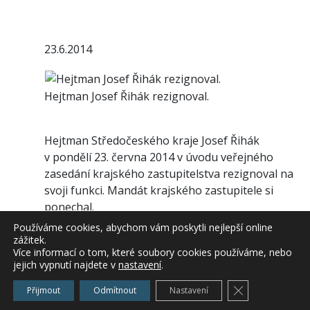
23.6.2014
Hejtman Josef Řihák rezignoval.
Hejtman Středočeského kraje Josef Řihák
v pondělí 23. června 2014 v úvodu veřejného
zasedání krajského zastupitelstva rezignoval na
svoji funkci. Mandát krajského zastupitele si
ponechal.
Používáme cookies, abychom vám poskytli nejlepší online
zážitek.
„Rozhodl jsem se v zájmu jednoty ČSSD
Více informací o tom, které soubory cookies používáme, nebo
jejich vypnutí najdete v
nastavení
.
odstoupit z funkce hejtmana a zůstat nadále
řadovým krajským zastupitelem,“ oznámil Josef
Zavřít cookie l
Přijmout
Odmítnout
Nastavení
Řihák.